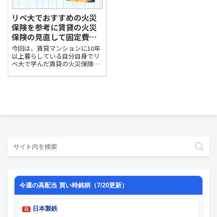
リベ大でおすすめの火災
保険を参考に賃貸の火災
保険の見直して固定費を
節約しよう
今回は、賃貸マンションに10年
以上暮らしている自分自身でリ
ベ大で学んだ賃貸の火災保険の
見直しによって、固定費を節約
できるかチャレンジしてみたい
と思います。この記事を読むこ
とによって賃貸の火災保険につ
いて節約できる方法が分かるよ
うになるでしょ...
今週の高配当 買い時銘柄（7/20更新）
日本製鉄
日