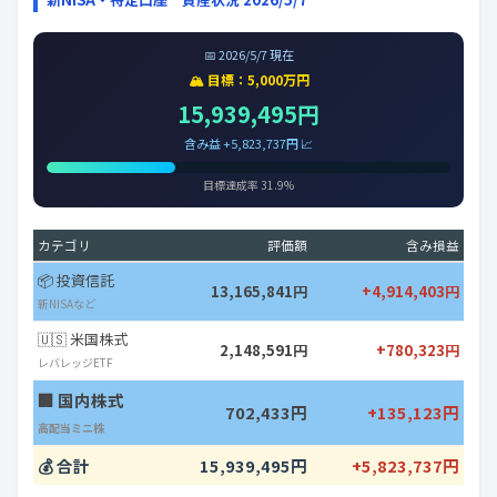
📅 2026/5/7 現在
🏔️ 目標：5,000万円
15,939,495円
含み益 +5,823,737円 📈
目標達成率 31.9%
カテゴリ
評価額
含み損益
📦 投資信託
13,165,841円
+4,914,403円
新NISAなど
🇺🇸 米国株式
2,148,591円
+780,323円
レバレッジETF
🏢 国内株式
702,433円
+135,123円
高配当ミニ株
💰 合計
15,939,495円
+5,823,737円