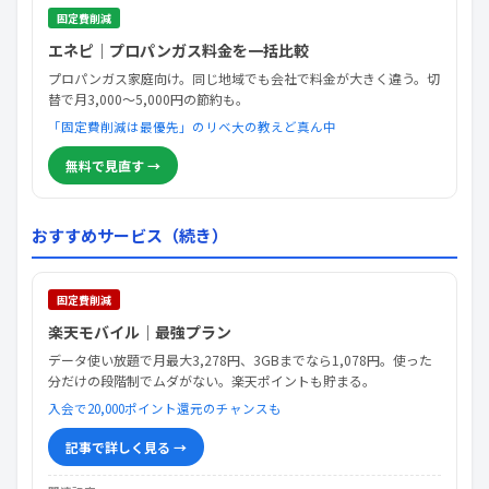
固定費削減
エネピ｜プロパンガス料金を一括比較
プロパンガス家庭向け。同じ地域でも会社で料金が大きく違う。切
替で月3,000〜5,000円の節約も。
「固定費削減は最優先」のリベ大の教えど真ん中
無料で見直す →
おすすめサービス（続き）
固定費削減
楽天モバイル｜最強プラン
データ使い放題で月最大3,278円、3GBまでなら1,078円。使った
分だけの段階制でムダがない。楽天ポイントも貯まる。
入会で20,000ポイント還元のチャンスも
記事で詳しく見る →