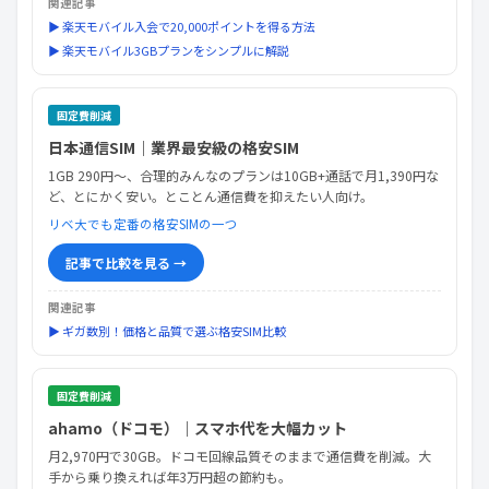
関連記事
▶ 楽天モバイル入会で20,000ポイントを得る方法
▶ 楽天モバイル3GBプランをシンプルに解説
固定費削減
日本通信SIM｜業界最安級の格安SIM
1GB 290円〜、合理的みんなのプランは10GB+通話で月1,390円な
ど、とにかく安い。とことん通信費を抑えたい人向け。
リベ大でも定番の格安SIMの一つ
記事で比較を見る →
関連記事
▶ ギガ数別！価格と品質で選ぶ格安SIM比較
固定費削減
ahamo（ドコモ）｜スマホ代を大幅カット
月2,970円で30GB。ドコモ回線品質そのままで通信費を削減。大
手から乗り換えれば年3万円超の節約も。