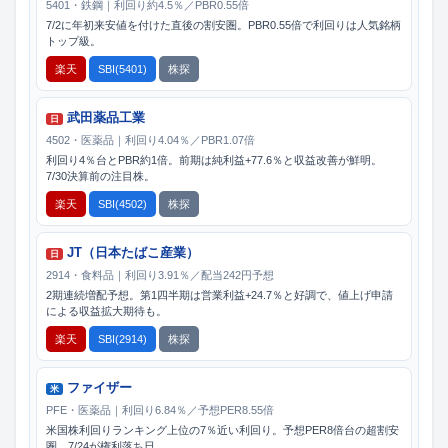
5401・鉄鋼｜利回り約4.5％／PBR0.55倍
7/2に年初来安値を付けた直後の割安圏。PBR0.55倍で利回りは人気銘柄
トップ級。
楽天
SBI(5401)
株探
武田薬品工業
日
4502・医薬品｜利回り4.04％／PBR1.07倍
利回り4％台とPBR約1倍。前期は純利益+77.6％と収益改善が鮮明。
7/30決算前の注目株。
楽天
SBI(4502)
株探
JT（日本たばこ産業）
日
2914・食料品｜利回り3.91％／配当242円予想
2期連続増配予想。第1四半期は営業利益+24.7％と好調で、値上げ申請
による収益拡大期待も。
楽天
SBI(2914)
株探
ファイザー
米
PFE・医薬品｜利回り6.84％／予想PER8.55倍
米国株利回りランキング上位の7％近い利回り。予想PER8倍台の超割安
圏。7/24が権利落ち日。