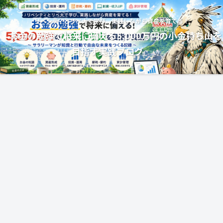
リベシティとリベ大で学び、実践しながら資産を育てる！
お金の勉強で将来に備える5,000万円の小金持ち山を
目指す実践ブログ