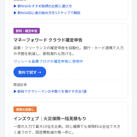
▶ 新NISAおすすめ銘柄の比較と選び方
▶ 新NISA初心者の始め方を5ステップで解説
節税・確定申告
マネーフォワード クラウド確定申告
副業・フリーランスの確定申告を自動化。銀行・カード連携で入力
の手間を削減し、節税漏れも防げる。
ワッシーも副業ブログの確定申告に使用中
無料で試す →
関連記事
▶ 節税でサラリーマンの手取りを増やす方法7選
保険の見直し
インズウェブ｜火災保険一括見積もり
一度の入力で最大10社を比較。同じ補償でも保険料は会社で大き
く違うので、固定費削減の第一歩に。