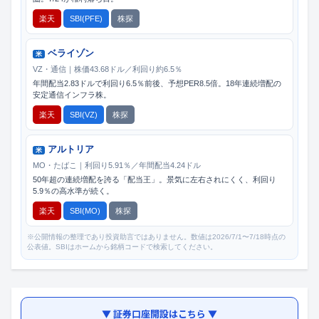
楽天
SBI(PFE)
株探
ベライゾン
米
VZ・通信｜株価43.68ドル／利回り約6.5％
年間配当2.83ドルで利回り6.5％前後、予想PER8.5倍。18年連続増配の
安定通信インフラ株。
楽天
SBI(VZ)
株探
アルトリア
米
MO・たばこ｜利回り5.91％／年間配当4.24ドル
50年超の連続増配を誇る「配当王」。景気に左右されにくく、利回り
5.9％の高水準が続く。
楽天
SBI(MO)
株探
※公開情報の整理であり投資助言ではありません。数値は2026/7/1〜7/18時点の
公表値。SBIはホームから銘柄コードで検索してください。
▼ 証券口座開設はこちら ▼