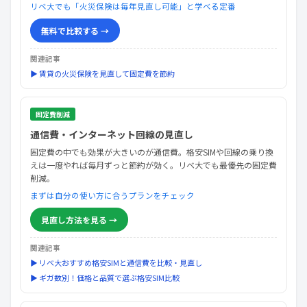
リベ大でも「火災保険は毎年見直し可能」と学べる定番
無料で比較する →
関連記事
▶ 賃貸の火災保険を見直して固定費を節約
固定費削減
通信費・インターネット回線の見直し
固定費の中でも効果が大きいのが通信費。格安SIMや回線の乗り換
えは一度やれば毎月ずっと節約が効く。リベ大でも最優先の固定費
削減。
まずは自分の使い方に合うプランをチェック
見直し方法を見る →
関連記事
▶ リベ大おすすめ格安SIMと通信費を比較・見直し
▶ ギガ数別！価格と品質で選ぶ格安SIM比較