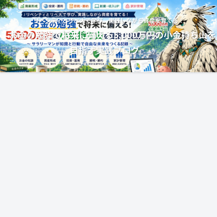
リベシティとリベ大で学び、実践しながら資産を育てる！
お金の勉強で将来に備える5,000万円の小金持ち山を
目指す実践ブログ