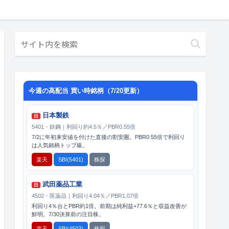
今週の高配当 買い時銘柄（7/20更新）
日本製鉄
日
5401・鉄鋼｜利回り約4.5％／PBR0.55倍
7/2に年初来安値を付けた直後の割安圏。PBR0.55倍で利回り
は人気銘柄トップ級。
楽天
SBI(5401)
株探
武田薬品工業
日
4502・医薬品｜利回り4.04％／PBR1.07倍
利回り4％台とPBR約1倍。前期は純利益+77.6％と収益改善が
鮮明。7/30決算前の注目株。
楽天
SBI(4502)
株探