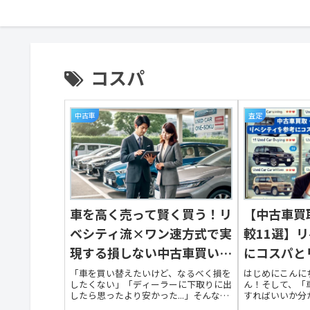
コスパ
中古車
査定
車を高く売って賢く買う！リ
【中古車買
ベシティ流×ワン速方式で実
較11選】
現する損しない中古車買い替
にコスパと
え戦略とは？【2025年最新
を考えよう
「車を買い替えたいけど、なるべく損を
はじめにこんに
したくない」「ディーラーに下取りに出
ん！そして、「
版】
したら思ったより安かった...」そんな経
すればいいか分
験、ありませんか？この記事では、車を
のみなさんも大