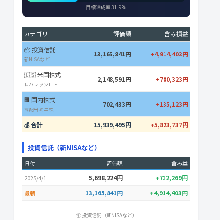
目標達成率 31.9%
カテゴリ
評価額
含み損益
📦 投資信託
13,165,841円
+4,914,403円
新NISAなど
🇺🇸 米国株式
2,148,591円
+780,323円
レバレッジETF
🏢 国内株式
702,433円
+135,123円
高配当ミニ株
💰 合計
15,939,495円
+5,823,737円
投資信託（新NISAなど）
日付
評価額
含み益
5,698,224円
+732,269円
2025/4/1
13,165,841円
+4,914,403円
最新
📦 投資信託（新NISAなど）