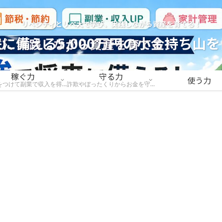
リベシティとリベ大で学び、実践しながら資産を育てる！
に備える5,000万円の小金持ち山
稼ぐ力
守る力
使う力
稼ぐ力をつけて副業で収入を得て稼ごう
詐欺やぼったくりからお金を守ろう