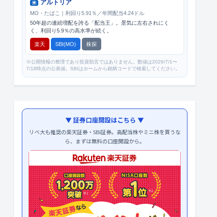
アルトリア
米
MO・たばこ｜利回り5.91％／年間配当4.24ドル
50年超の連続増配を誇る「配当王」。景気に左右されにく
く、利回り5.9％の高水準が続く。
楽天
SBI(MO)
株探
※公開情報の整理であり投資助言ではありません。数値は2026/7/1〜
7/18時点の公表値。SBIはホームから銘柄コードで検索してください。
▼ 証券口座開設はこちら ▼
リベ大も推奨の楽天証券・SBI証券。高配当株やミニ株を買うな
ら、まずは無料の口座開設から。