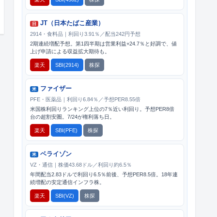
JT（日本たばこ産業）
日
2914・食料品｜利回り3.91％／配当242円予想
2期連続増配予想。第1四半期は営業利益+24.7％と好調で、値
上げ申請による収益拡大期待も。
楽天
SBI(2914)
株探
ファイザー
米
PFE・医薬品｜利回り6.84％／予想PER8.55倍
米国株利回りランキング上位の7％近い利回り。予想PER8倍
台の超割安圏。7/24が権利落ち日。
楽天
SBI(PFE)
株探
ベライゾン
米
VZ・通信｜株価43.68ドル／利回り約6.5％
年間配当2.83ドルで利回り6.5％前後、予想PER8.5倍。18年連
続増配の安定通信インフラ株。
楽天
SBI(VZ)
株探