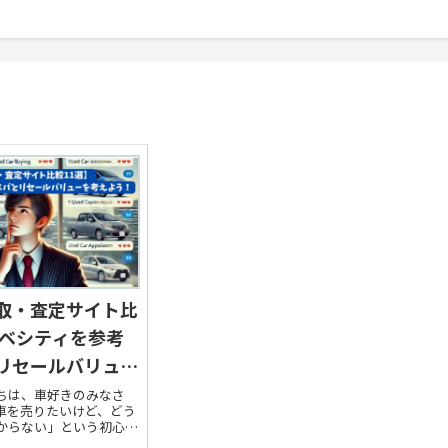
取・査定サイト比
リベシティを参考
リセールバリュー
！
ちは、車好きのみなさ
車を売りたいけど、どう
からない」という初心者
歓迎です！中古車を売る