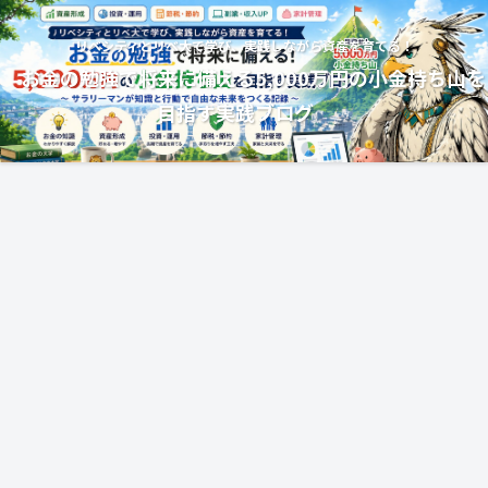
リベシティとリベ大で学び、実践しながら資産を育てる！
お金の勉強で将来に備える5,000万円の小金持ち山を
目指す実践ブログ