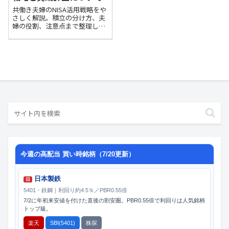
共働き夫婦のNISA活用戦略をや
さしく解説。積立の分け方、夫
婦の役割、注意点まで整理し、
NISA活用の判断材料を増やしま
す。
今週の高配当 買い時銘柄（7/20更新）
日本製鉄
日
5401・鉄鋼｜利回り約4.5％／PBR0.55倍
7/2に年初来安値を付けた直後の割安圏。PBR0.55倍で利回りは人気銘柄
トップ級。
楽天
SBI(5401)
株探