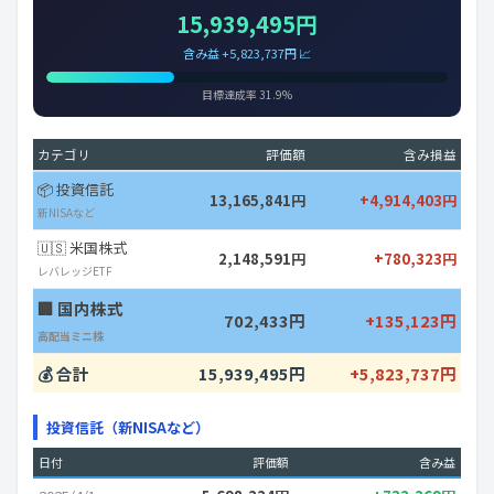
15,939,495円
含み益 +5,823,737円 📈
目標達成率 31.9%
カテゴリ
評価額
含み損益
📦 投資信託
13,165,841円
+4,914,403円
新NISAなど
🇺🇸 米国株式
2,148,591円
+780,323円
レバレッジETF
🏢 国内株式
702,433円
+135,123円
高配当ミニ株
💰 合計
15,939,495円
+5,823,737円
投資信託（新NISAなど）
日付
評価額
含み益