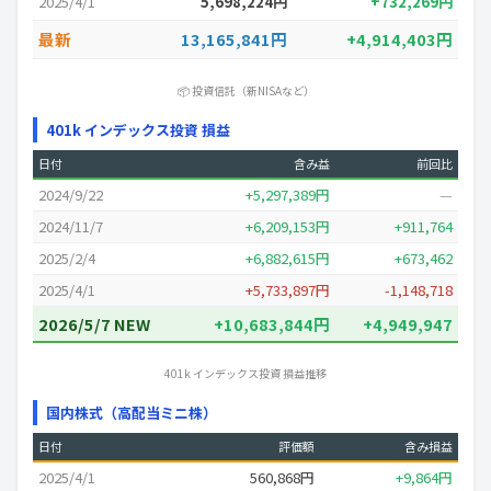
2025/4/1
5,698,224円
+732,269円
最新
13,165,841円
+4,914,403円
📦 投資信託（新NISAなど）
401k インデックス投資 損益
日付
含み益
前回比
2024/9/22
+5,297,389円
—
2024/11/7
+6,209,153円
+911,764
2025/2/4
+6,882,615円
+673,462
2025/4/1
+5,733,897円
-1,148,718
2026/5/7 NEW
+10,683,844円
+4,949,947
401k インデックス投資 損益推移
国内株式（高配当ミニ株）
日付
評価額
含み損益
2025/4/1
560,868円
+9,864円