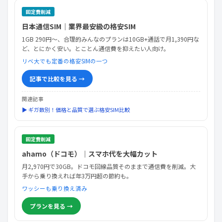
固定費削減
日本通信SIM｜業界最安級の格安SIM
1GB 290円〜、合理的みんなのプランは10GB+通話で月1,390円な
ど、とにかく安い。とことん通信費を抑えたい人向け。
リベ大でも定番の格安SIMの一つ
記事で比較を見る →
関連記事
▶ ギガ数別！価格と品質で選ぶ格安SIM比較
固定費削減
ahamo（ドコモ）｜スマホ代を大幅カット
月2,970円で30GB。ドコモ回線品質そのままで通信費を削減。大
手から乗り換えれば年3万円超の節約も。
ワッシーも乗り換え済み
プランを見る →