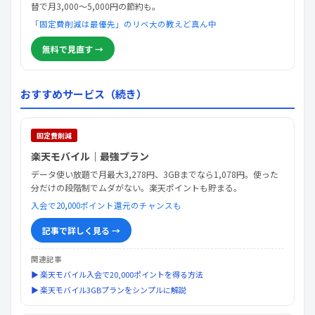
替で月3,000〜5,000円の節約も。
「固定費削減は最優先」のリベ大の教えど真ん中
無料で見直す →
おすすめサービス（続き）
固定費削減
楽天モバイル｜最強プラン
データ使い放題で月最大3,278円、3GBまでなら1,078円。使った
分だけの段階制でムダがない。楽天ポイントも貯まる。
入会で20,000ポイント還元のチャンスも
記事で詳しく見る →
関連記事
▶ 楽天モバイル入会で20,000ポイントを得る方法
▶ 楽天モバイル3GBプランをシンプルに解説