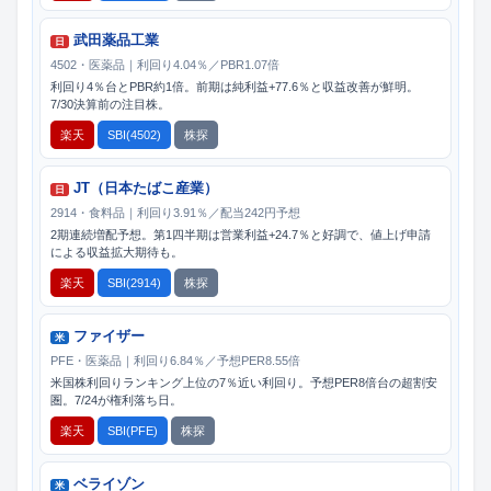
武田薬品工業
日
4502・医薬品｜利回り4.04％／PBR1.07倍
利回り4％台とPBR約1倍。前期は純利益+77.6％と収益改善が鮮明。
7/30決算前の注目株。
楽天
SBI(4502)
株探
JT（日本たばこ産業）
日
2914・食料品｜利回り3.91％／配当242円予想
2期連続増配予想。第1四半期は営業利益+24.7％と好調で、値上げ申請
による収益拡大期待も。
楽天
SBI(2914)
株探
ファイザー
米
PFE・医薬品｜利回り6.84％／予想PER8.55倍
米国株利回りランキング上位の7％近い利回り。予想PER8倍台の超割安
圏。7/24が権利落ち日。
楽天
SBI(PFE)
株探
ベライゾン
米