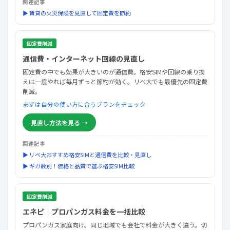
関連記事
▶ 賃貸の火災保険を見直して固定費を節約
固定費削減
通信費・インターネット回線の見直し
固定費の中でも効果が大きいのが通信費。格安SIMや回線の乗り換
えは一度やれば毎月ずっと節約が効く。リベ大でも最優先の固定費
削減。
まずは自分の使い方に合うプランをチェック
見直し方法を見る →
関連記事
▶ リベ大おすすめ格安SIMと通信費を比較・見直し
▶ ギガ数別！価格と品質で選ぶ格安SIM比較
固定費削減
エネピ｜プロパンガス料金を一括比較
プロパンガス家庭向け。同じ地域でも会社で料金が大きく違う。切