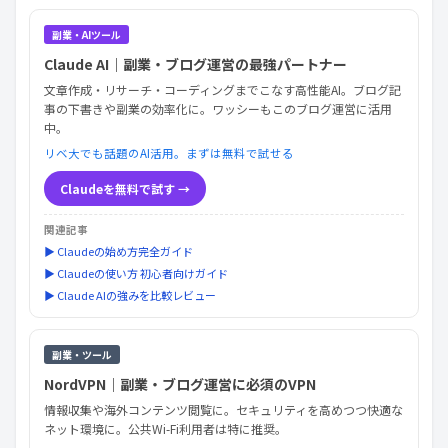
副業・AIツール
Claude AI｜副業・ブログ運営の最強パートナー
文章作成・リサーチ・コーディングまでこなす高性能AI。ブログ記
事の下書きや副業の効率化に。ワッシーもこのブログ運営に活用
中。
リベ大でも話題のAI活用。まずは無料で試せる
Claudeを無料で試す →
関連記事
▶ Claudeの始め方完全ガイド
▶ Claudeの使い方 初心者向けガイド
▶ Claude AIの強みを比較レビュー
副業・ツール
NordVPN｜副業・ブログ運営に必須のVPN
情報収集や海外コンテンツ閲覧に。セキュリティを高めつつ快適な
ネット環境に。公共Wi-Fi利用者は特に推奨。