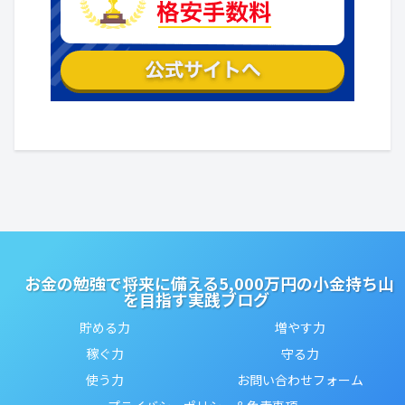
お金の勉強で将来に備える5,000万円の小金持ち山
を目指す実践ブログ
貯める力
増やす力
稼ぐ力
守る力
使う力
お問い合わせフォーム