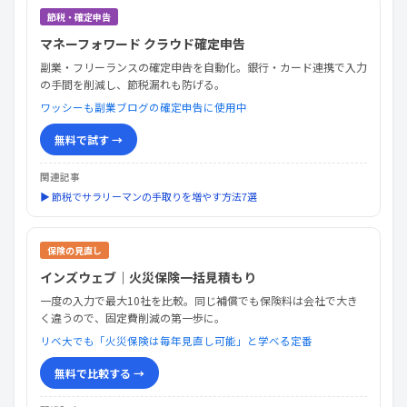
節税・確定申告
マネーフォワード クラウド確定申告
副業・フリーランスの確定申告を自動化。銀行・カード連携で入力
の手間を削減し、節税漏れも防げる。
ワッシーも副業ブログの確定申告に使用中
無料で試す →
関連記事
▶ 節税でサラリーマンの手取りを増やす方法7選
保険の見直し
インズウェブ｜火災保険一括見積もり
一度の入力で最大10社を比較。同じ補償でも保険料は会社で大き
く違うので、固定費削減の第一歩に。
リベ大でも「火災保険は毎年見直し可能」と学べる定番
無料で比較する →