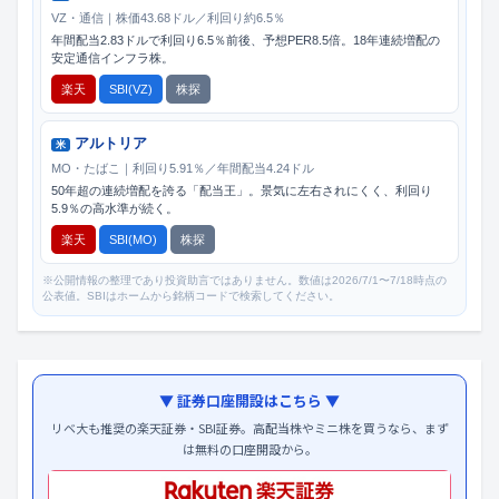
VZ・通信｜株価43.68ドル／利回り約6.5％
年間配当2.83ドルで利回り6.5％前後、予想PER8.5倍。18年連続増配の
安定通信インフラ株。
楽天
SBI(VZ)
株探
アルトリア
米
MO・たばこ｜利回り5.91％／年間配当4.24ドル
50年超の連続増配を誇る「配当王」。景気に左右されにくく、利回り
5.9％の高水準が続く。
楽天
SBI(MO)
株探
※公開情報の整理であり投資助言ではありません。数値は2026/7/1〜7/18時点の
公表値。SBIはホームから銘柄コードで検索してください。
▼ 証券口座開設はこちら ▼
リベ大も推奨の楽天証券・SBI証券。高配当株やミニ株を買うなら、まず
は無料の口座開設から。