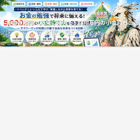
リベシティとリベ大で学び、実践しながら資産を育てる！
お金の勉強で将来に備える5,000万円の小金持ち山を
目指す実践ブログ