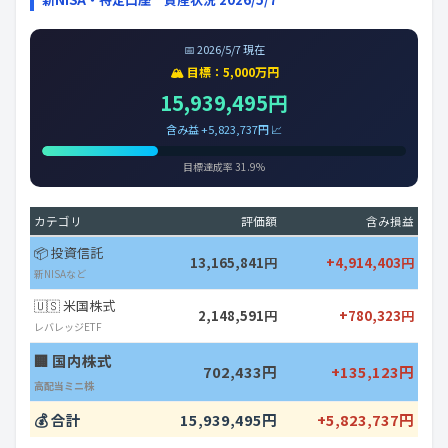
📅 2026/5/7 現在
🏔️ 目標：5,000万円
15,939,495円
含み益 +5,823,737円 📈
目標達成率 31.9%
カテゴリ
評価額
含み損益
📦 投資信託
13,165,841円
+4,914,403円
新NISAなど
🇺🇸 米国株式
2,148,591円
+780,323円
レバレッジETF
🏢 国内株式
702,433円
+135,123円
高配当ミニ株
💰 合計
15,939,495円
+5,823,737円