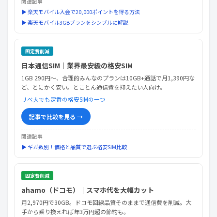
関連記事
▶ 楽天モバイル入会で20,000ポイントを得る方法
▶ 楽天モバイル3GBプランをシンプルに解説
固定費削減
日本通信SIM｜業界最安級の格安SIM
1GB 290円〜、合理的みんなのプランは10GB+通話で月1,390円な
ど、とにかく安い。とことん通信費を抑えたい人向け。
リベ大でも定番の格安SIMの一つ
記事で比較を見る →
関連記事
▶ ギガ数別！価格と品質で選ぶ格安SIM比較
固定費削減
ahamo（ドコモ）｜スマホ代を大幅カット
月2,970円で30GB。ドコモ回線品質そのままで通信費を削減。大
手から乗り換えれば年3万円超の節約も。