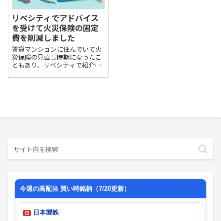
リベシティでアドバイス
を受けて火災保険の固定
費を削減しました
賃貸マンションに住んでいて火
災保険の見直し時期になったこ
ともあり、リベシティで紹介さ
れている火災保険の解説では
「管理会社が勧める火災保険は
ぼったくりが多い」というアド
バイスをもとに先日から見直し
ていました。先日のリベシティ
やリベ大での火災保...
今週の高配当 買い時銘柄（7/20更新）
日本製鉄
日