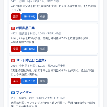
5401・鉄鋼｜利回り約4.5％／PBR0.55倍
7/2に年初来安値を付けた直後の割安圏。PBR0.55倍で利回りは人気銘柄
トップ級。
楽天
SBI(5401)
株探
武田薬品工業
日
4502・医薬品｜利回り4.04％／PBR1.07倍
利回り4％台とPBR約1倍。前期は純利益+77.6％と収益改善が鮮明。
7/30決算前の注目株。
楽天
SBI(4502)
株探
JT（日本たばこ産業）
日
2914・食料品｜利回り3.91％／配当242円予想
2期連続増配予想。第1四半期は営業利益+24.7％と好調で、値上げ申請
による収益拡大期待も。
楽天
SBI(2914)
株探
ファイザー
米
PFE・医薬品｜利回り6.84％／予想PER8.55倍
米国株利回りランキング上位の7％近い利回り。予想PER8倍台の超割安
圏。7/24が権利落ち日。