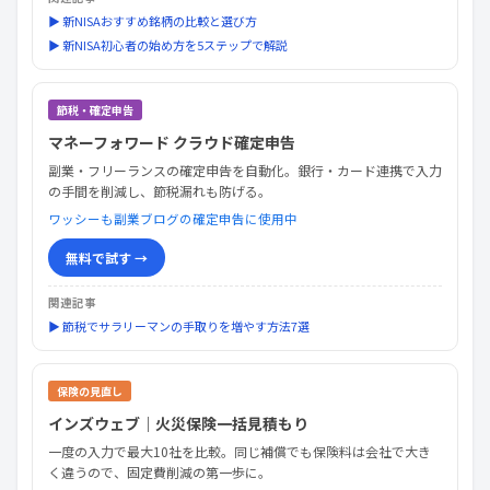
▶ 新NISAおすすめ銘柄の比較と選び方
▶ 新NISA初心者の始め方を5ステップで解説
節税・確定申告
マネーフォワード クラウド確定申告
副業・フリーランスの確定申告を自動化。銀行・カード連携で入力
の手間を削減し、節税漏れも防げる。
ワッシーも副業ブログの確定申告に使用中
無料で試す →
関連記事
▶ 節税でサラリーマンの手取りを増やす方法7選
保険の見直し
インズウェブ｜火災保険一括見積もり
一度の入力で最大10社を比較。同じ補償でも保険料は会社で大き
く違うので、固定費削減の第一歩に。