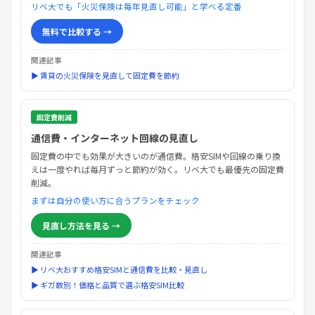
リベ大でも「火災保険は毎年見直し可能」と学べる定番
無料で比較する →
関連記事
▶ 賃貸の火災保険を見直して固定費を節約
固定費削減
通信費・インターネット回線の見直し
固定費の中でも効果が大きいのが通信費。格安SIMや回線の乗り換
えは一度やれば毎月ずっと節約が効く。リベ大でも最優先の固定費
削減。
まずは自分の使い方に合うプランをチェック
見直し方法を見る →
関連記事
▶ リベ大おすすめ格安SIMと通信費を比較・見直し
▶ ギガ数別！価格と品質で選ぶ格安SIM比較