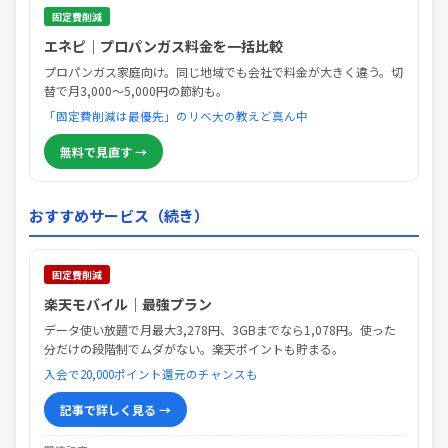
固定費削減
エネピ｜プロパンガス料金を一括比較
プロパンガス家庭向け。同じ地域でも会社で料金が大きく違う。切
替で月3,000〜5,000円の節約も。
「固定費削減は最優先」のリベ大の教えど真ん中
無料で見直す →
おすすめサービス（続き）
固定費削減
楽天モバイル｜最強プラン
データ使い放題で月最大3,278円、3GBまでなら1,078円。使った
分だけの段階制でムダがない。楽天ポイントも貯まる。
入会で20,000ポイント還元のチャンスも
記事で詳しく見る →