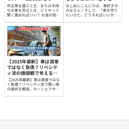
シティ流で比較
ルバリューを考えよう！
中古車を選ぶとき、または手持
はじめにこんにちは、車好きの
ちの車を売るとき、どうやって
みなさん！そして、「車を売り
賢く進めればいい？ お金の知識
たいけど、どうすればいいか分
を学びながら経済的自由を目指
からない」という初心者のみな
す「リベシティ」の考え方をベ
さんも大歓迎です！中古車を売
ースに、MOTA車買取、ガリバ
るって、なんだか難しそうに感
節約
ー、楽天Car車買取の3つのサー
じますよね。「どこで売れば高
ビスを徹底比較！
く買い取ってもらえるの？」
「手続きって面倒じ...
【2025年最新】車は資産
ではなく負債？リベシテ
ィ流の価値観で考える賢
い選択とカーシェア活用
【2025年最新】車は資産ではな
術
く負債？リベシティ流で賢い車
の選択を解説。カーシェアやレ
ンタカーで節約し、車を持たな
い生活のメリットとは？