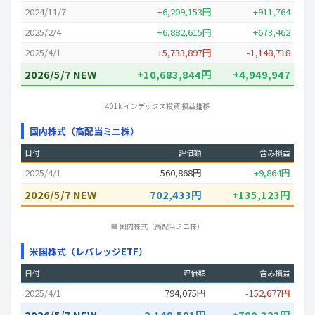
2024/11/7
+6,209,153円
+911,764
2025/2/4
+6,882,615円
+673,462
2025/4/1
+5,733,897円
-1,148,718
2026/5/7 NEW
+10,683,844円
+4,949,947
401k インデックス投資 損益推移
国内株式（高配当ミニ株）
日付
評価額
含み損益
2025/4/1
560,868円
+9,864円
2026/5/7 NEW
702,433円
+135,123円
🏢 国内株式（高配当ミニ株）
米国株式（レバレッジETF）
日付
評価額
含み損益
2025/4/1
794,075円
-152,677円
2026/5/7 NEW
2,148,591円
+780,323円