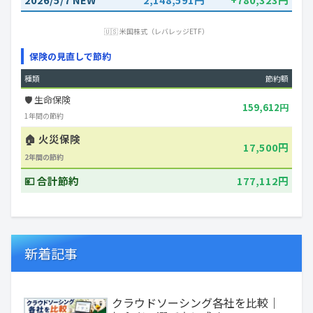
🇺🇸 米国株式（レバレッジETF）
保険の見直しで節約
種類
節約額
🛡️ 生命保険
159,612円
1年間の節約
🏠 火災保険
17,500円
2年間の節約
💴 合計節約
177,112円
新着記事
クラウドソーシング各社を比較｜