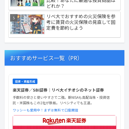
比較！あなたに最適な投資商品は
どれか？
リベ大でおすすめの火災保険を参
考に賃貸の火災保険の見直して固
定費を節約しよう
おすすめサービス一覧（PR）
投資・資産形成
楽天証券／SBI証券｜リベ大イチオシのネット証券
手数料の安さと使いやすさで二強。新NISAも高配当株・投資信
託・米国株もこの2社が鉄板。リベシティでも王道。
ワッシーも愛用中！まずは無料で口座開設