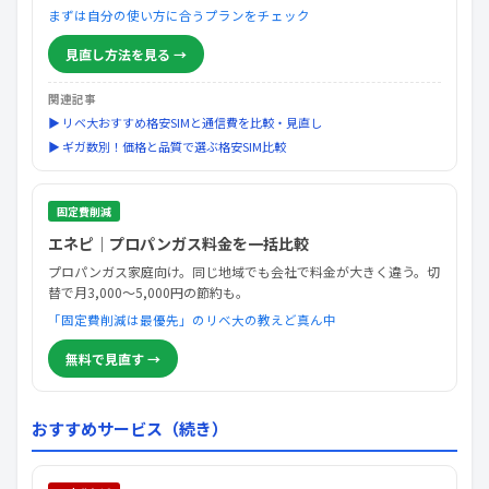
まずは自分の使い方に合うプランをチェック
見直し方法を見る →
関連記事
▶ リベ大おすすめ格安SIMと通信費を比較・見直し
▶ ギガ数別！価格と品質で選ぶ格安SIM比較
固定費削減
エネピ｜プロパンガス料金を一括比較
プロパンガス家庭向け。同じ地域でも会社で料金が大きく違う。切
替で月3,000〜5,000円の節約も。
「固定費削減は最優先」のリベ大の教えど真ん中
無料で見直す →
おすすめサービス（続き）