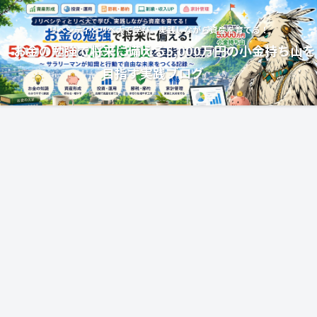
リベシティとリベ大で学び、実践しながら資産を育てる！
お金の勉強で将来に備える5,000万円の小金持ち山を
目指す実践ブログ