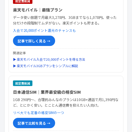
固定費削減
楽天モバイル｜最強プラン
データ使い放題で月最大3,278円、3GBまでなら1,078円。使った
分だけの段階制でムダがない。楽天ポイントも貯まる。
入会で20,000ポイント還元のチャンスも
記事で詳しく見る →
関連記事
▶ 楽天モバイル入会で20,000ポイントを得る方法
▶ 楽天モバイル3GBプランをシンプルに解説
固定費削減
日本通信SIM｜業界最安級の格安SIM
1GB 290円〜、合理的みんなのプランは10GB+通話で月1,390円な
ど、とにかく安い。とことん通信費を抑えたい人向け。
リベ大でも定番の格安SIMの一つ
記事で比較を見る →