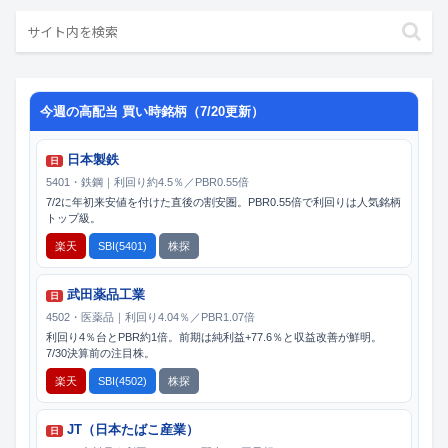
今週の高配当 買い時銘柄（7/20更新）
日本製鉄
日
5401・鉄鋼｜利回り約4.5％／PBR0.55倍
7/2に年初来安値を付けた直後の割安圏。PBR0.55倍で利回りは人気銘柄
トップ級。
楽天
SBI(5401)
株探
武田薬品工業
日
4502・医薬品｜利回り4.04％／PBR1.07倍
利回り4％台とPBR約1倍。前期は純利益+77.6％と収益改善が鮮明。
7/30決算前の注目株。
楽天
SBI(4502)
株探
JT（日本たばこ産業）
日