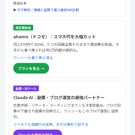
関連記事
▶ ギガ数別！価格と品質で選ぶ格安SIM比較
固定費削減
ahamo（ドコモ）｜スマホ代を大幅カット
月2,970円で30GB。ドコモ回線品質そのままで通信費を削減。大
手から乗り換えれば年3万円超の節約も。
ワッシーも乗り換え済み
プランを見る →
副業・AIツール
Claude AI｜副業・ブログ運営の最強パートナー
文章作成・リサーチ・コーディングまでこなす高性能AI。ブログ記
事の下書きや副業の効率化に。ワッシーもこのブログ運営に活用
中。
リベ大でも話題のAI活用。まずは無料で試せる
Claudeを無料で試す →