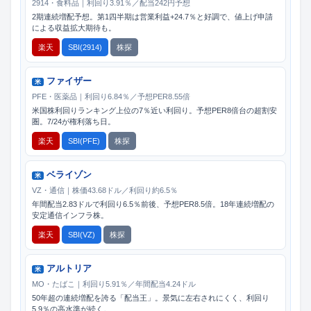
2914・食料品｜利回り3.91％／配当242円予想
2期連続増配予想。第1四半期は営業利益+24.7％と好調で、値上げ申請
による収益拡大期待も。
楽天
SBI(2914)
株探
ファイザー
米
PFE・医薬品｜利回り6.84％／予想PER8.55倍
米国株利回りランキング上位の7％近い利回り。予想PER8倍台の超割安
圏。7/24が権利落ち日。
楽天
SBI(PFE)
株探
ベライゾン
米
VZ・通信｜株価43.68ドル／利回り約6.5％
年間配当2.83ドルで利回り6.5％前後、予想PER8.5倍。18年連続増配の
安定通信インフラ株。
楽天
SBI(VZ)
株探
アルトリア
米
MO・たばこ｜利回り5.91％／年間配当4.24ドル
50年超の連続増配を誇る「配当王」。景気に左右されにくく、利回り
5.9％の高水準が続く。