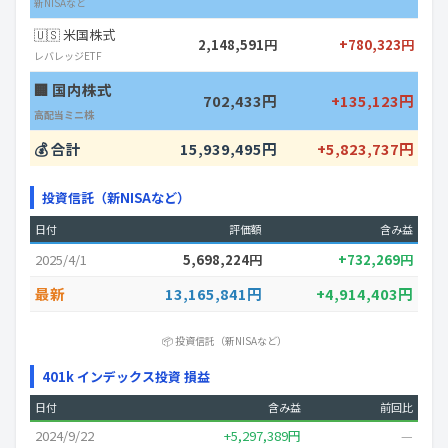
新NISAなど
🇺🇸 米国株式
2,148,591円
+780,323円
レバレッジETF
🏢 国内株式
702,433円
+135,123円
高配当ミニ株
💰 合計
15,939,495円
+5,823,737円
投資信託（新NISAなど）
日付
評価額
含み益
2025/4/1
5,698,224円
+732,269円
最新
13,165,841円
+4,914,403円
📦 投資信託（新NISAなど）
401k インデックス投資 損益
日付
含み益
前回比
2024/9/22
+5,297,389円
—