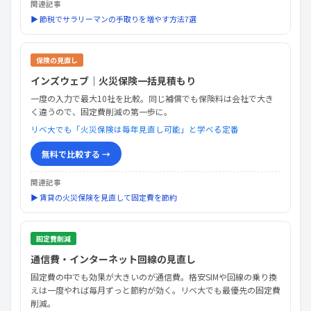
関連記事
▶ 節税でサラリーマンの手取りを増やす方法7選
保険の見直し
インズウェブ｜火災保険一括見積もり
一度の入力で最大10社を比較。同じ補償でも保険料は会社で大き
く違うので、固定費削減の第一歩に。
リベ大でも「火災保険は毎年見直し可能」と学べる定番
無料で比較する →
関連記事
▶ 賃貸の火災保険を見直して固定費を節約
固定費削減
通信費・インターネット回線の見直し
固定費の中でも効果が大きいのが通信費。格安SIMや回線の乗り換
えは一度やれば毎月ずっと節約が効く。リベ大でも最優先の固定費
削減。