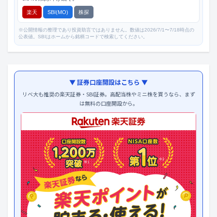
楽天
SBI(MO)
株探
※公開情報の整理であり投資助言ではありません。数値は2026/7/1〜7/18時点の
公表値。SBIはホームから銘柄コードで検索してください。
▼ 証券口座開設はこちら ▼
リベ大も推奨の楽天証券・SBI証券。高配当株やミニ株を買うなら、まず
は無料の口座開設から。