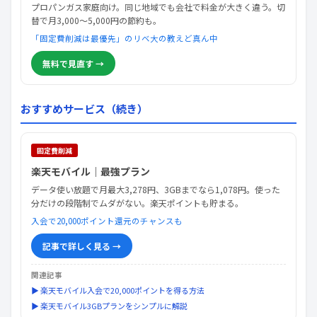
プロパンガス家庭向け。同じ地域でも会社で料金が大きく違う。切
替で月3,000〜5,000円の節約も。
「固定費削減は最優先」のリベ大の教えど真ん中
無料で見直す →
おすすめサービス（続き）
固定費削減
楽天モバイル｜最強プラン
データ使い放題で月最大3,278円、3GBまでなら1,078円。使った
分だけの段階制でムダがない。楽天ポイントも貯まる。
入会で20,000ポイント還元のチャンスも
記事で詳しく見る →
関連記事
▶ 楽天モバイル入会で20,000ポイントを得る方法
▶ 楽天モバイル3GBプランをシンプルに解説