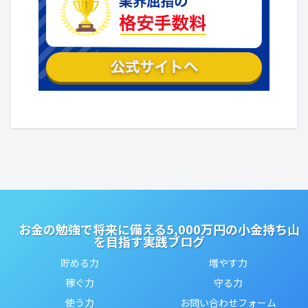
お金の勉強で将来に備える5,000万円の小金持ち山
を目指す実践ブログ
貯める力
増やす力
稼ぐ力
守る力
使う力
お問い合わせフォーム