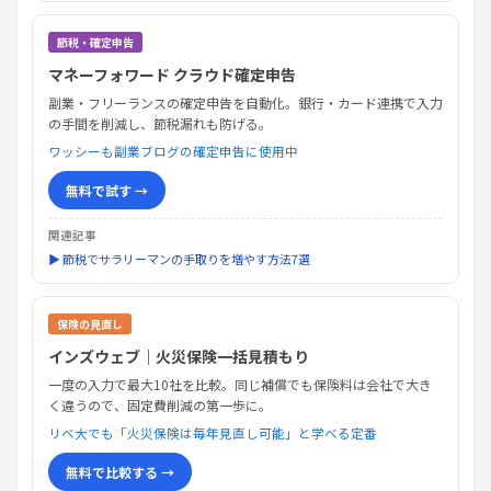
節税・確定申告
マネーフォワード クラウド確定申告
副業・フリーランスの確定申告を自動化。銀行・カード連携で入力
の手間を削減し、節税漏れも防げる。
ワッシーも副業ブログの確定申告に使用中
無料で試す →
関連記事
▶ 節税でサラリーマンの手取りを増やす方法7選
保険の見直し
インズウェブ｜火災保険一括見積もり
一度の入力で最大10社を比較。同じ補償でも保険料は会社で大き
く違うので、固定費削減の第一歩に。
リベ大でも「火災保険は毎年見直し可能」と学べる定番
無料で比較する →