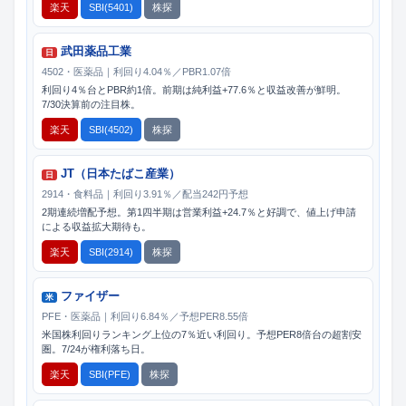
楽天
SBI(5401)
株探
武田薬品工業
日
4502・医薬品｜利回り4.04％／PBR1.07倍
利回り4％台とPBR約1倍。前期は純利益+77.6％と収益改善が鮮明。
7/30決算前の注目株。
楽天
SBI(4502)
株探
JT（日本たばこ産業）
日
2914・食料品｜利回り3.91％／配当242円予想
2期連続増配予想。第1四半期は営業利益+24.7％と好調で、値上げ申請
による収益拡大期待も。
楽天
SBI(2914)
株探
ファイザー
米
PFE・医薬品｜利回り6.84％／予想PER8.55倍
米国株利回りランキング上位の7％近い利回り。予想PER8倍台の超割安
圏。7/24が権利落ち日。
楽天
SBI(PFE)
株探