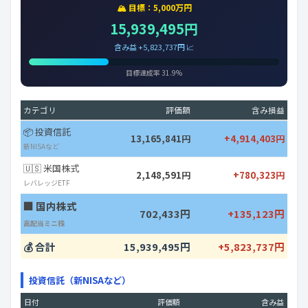
🏔️ 目標：5,000万円
15,939,495円
含み益 +5,823,737円 📈
目標達成率 31.9%
カテゴリ
評価額
含み損益
📦 投資信託
13,165,841円
+4,914,403円
新NISAなど
🇺🇸 米国株式
2,148,591円
+780,323円
レバレッジETF
🏢 国内株式
702,433円
+135,123円
高配当ミニ株
💰 合計
15,939,495円
+5,823,737円
投資信託（新NISAなど）
日付
評価額
含み益