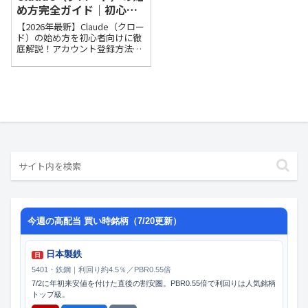
め方完全ガイド｜初心者
でも5分で使えるAIアシス
【2026年最新】Claude（クロー
タント導入方法
ド）の始め方を初心者向けに徹
底解説！アカウント登録方法か
ら基本的な使い方、ChatGPTと
の違い、無料プランでできるこ
とまで5分で分かりやすく紹
介。AI初心者でもすぐに使い始
められる完全ガイドです。
今週の高配当 買い時銘柄（7/20更新）
日本製鉄
日
5401・鉄鋼｜利回り約4.5％／PBR0.55倍
7/2に年初来安値を付けた直後の割安圏。PBR0.55倍で利回りは人気銘柄
トップ級。