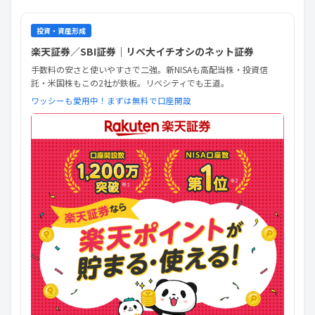
投資・資産形成
楽天証券／SBI証券｜リベ大イチオシのネット証券
手数料の安さと使いやすさで二強。新NISAも高配当株・投資信
託・米国株もこの2社が鉄板。リベシティでも王道。
ワッシーも愛用中！まずは無料で口座開設