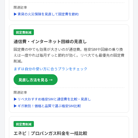
関連記事
▶ 賃貸の火災保険を見直して固定費を節約
固定費削減
通信費・インターネット回線の見直し
固定費の中でも効果が大きいのが通信費。格安SIMや回線の乗り換
えは一度やれば毎月ずっと節約が効く。リベ大でも最優先の固定費
削減。
まずは自分の使い方に合うプランをチェック
見直し方法を見る →
関連記事
▶ リベ大おすすめ格安SIMと通信費を比較・見直し
▶ ギガ数別！価格と品質で選ぶ格安SIM比較
固定費削減
エネピ｜プロパンガス料金を一括比較