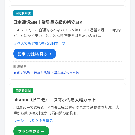
固定費削減
日本通信SIM｜業界最安級の格安SIM
1GB 290円〜、合理的みんなのプランは10GB+通話で月1,390円な
ど、とにかく安い。とことん通信費を抑えたい人向け。
リベ大でも定番の格安SIMの一つ
記事で比較を見る →
関連記事
▶ ギガ数別！価格と品質で選ぶ格安SIM比較
固定費削減
ahamo（ドコモ）｜スマホ代を大幅カット
月2,970円で30GB。ドコモ回線品質そのままで通信費を削減。大
手から乗り換えれば年3万円超の節約も。
ワッシーも乗り換え済み
プランを見る →