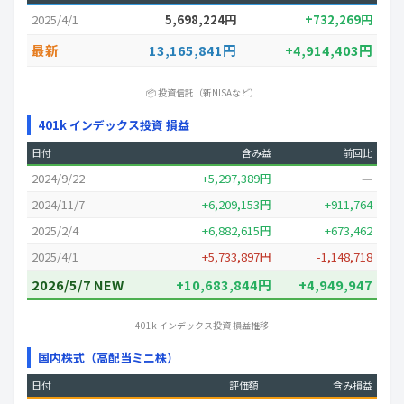
2025/4/1
5,698,224円
+732,269円
最新
13,165,841円
+4,914,403円
📦 投資信託（新NISAなど）
401k インデックス投資 損益
日付
含み益
前回比
2024/9/22
+5,297,389円
—
2024/11/7
+6,209,153円
+911,764
2025/2/4
+6,882,615円
+673,462
2025/4/1
+5,733,897円
-1,148,718
2026/5/7 NEW
+10,683,844円
+4,949,947
401k インデックス投資 損益推移
国内株式（高配当ミニ株）
日付
評価額
含み損益