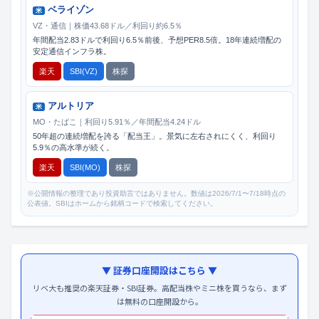
ベライゾン
米
VZ・通信｜株価43.68ドル／利回り約6.5％
年間配当2.83ドルで利回り6.5％前後、予想PER8.5倍。18年連続増配の
安定通信インフラ株。
楽天
SBI(VZ)
株探
アルトリア
米
MO・たばこ｜利回り5.91％／年間配当4.24ドル
50年超の連続増配を誇る「配当王」。景気に左右されにくく、利回り
5.9％の高水準が続く。
楽天
SBI(MO)
株探
※公開情報の整理であり投資助言ではありません。数値は2026/7/1〜7/18時点の
公表値。SBIはホームから銘柄コードで検索してください。
▼ 証券口座開設はこちら ▼
リベ大も推奨の楽天証券・SBI証券。高配当株やミニ株を買うなら、まず
は無料の口座開設から。