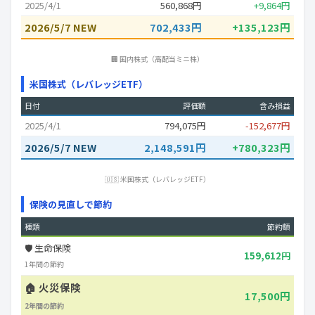
2025/4/1
560,868円
+9,864円
2026/5/7 NEW
702,433円
+135,123円
🏢 国内株式（高配当ミニ株）
米国株式（レバレッジETF）
日付
評価額
含み損益
2025/4/1
794,075円
-152,677円
2026/5/7 NEW
2,148,591円
+780,323円
🇺🇸 米国株式（レバレッジETF）
保険の見直しで節約
種類
節約額
🛡️ 生命保険
159,612円
1年間の節約
🏠 火災保険
17,500円
2年間の節約