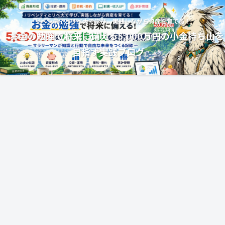
リベシティとリベ大で学び、実践しながら資産を育てる！
お金の勉強で将来に備える5,000万円の小金持ち山を
目指す実践ブログ