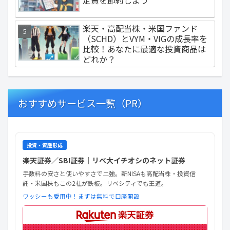
定費を節約しよう
楽天・高配当株・米国ファンド
（SCHD）とVYM・VIGの成長率を
比較！あなたに最適な投資商品は
どれか？
おすすめサービス一覧（PR）
投資・資産形成
楽天証券／SBI証券｜リベ大イチオシのネット証券
手数料の安さと使いやすさで二強。新NISAも高配当株・投資信
託・米国株もこの2社が鉄板。リベシティでも王道。
ワッシーも愛用中！まずは無料で口座開設