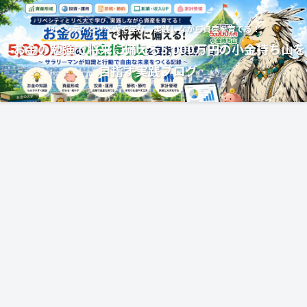
リベシティとリベ大で学び、実践しながら資産を育てる！
お金の勉強で将来に備える5,000万円の小金持ち山を
目指す実践ブログ