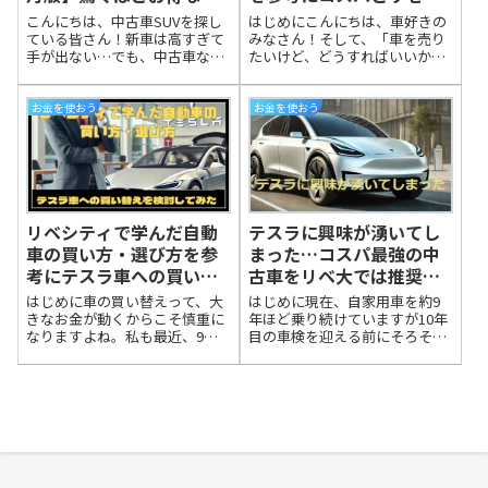
古車とは？
ルバリューを考えよう！
こんにちは、中古車SUVを探し
はじめにこんにちは、車好きの
ている皆さん！新車は高すぎて
みなさん！そして、「車を売り
手が出ない…でも、中古車なら
たいけど、どうすればいいか分
賢くお得に夢のSUVが手に入る
からない」という初心者のみな
って知ってましたか？特に「コ
さんも大歓迎です！中古車を売
スパ最強の中古車SUV」を狙う
るって、なんだか難しそうに感
お金を使おう
お金を使おう
なら、購入価格だけじゃなく、
じますよね。「どこで売れば高
実燃費、維持費（車検や保
く買い取ってもらえるの？」
険）、そして売却時のリセール
「手続きって面倒じ...
バリューまで徹底的にチェック
することが大事。
リベシティで学んだ自動
テスラに興味が湧いてし
車の買い方・選び方を参
まった…コスパ最強の中
考にテスラ車への買い替
古車をリベ大では推奨し
えを検討してみた
てても
はじめに車の買い替えって、大
はじめに現在、自家用車を約9
きなお金が動くからこそ慎重に
年ほど乗り続けていますが10年
なりますよね。私も最近、9年
目の車検を迎える前にそろそろ
落ちの愛車が走行距離8万kmを
車の買い替えが必要となってき
超え、修理費が増えてきたので
たこともあり、リベ大で紹介さ
買い替えを検討し始めました。
れている動画をチェックしてみ
ただ、せっかくなら「賢く」
ました。【今すぐチェック】コ
「お得に」進めたい。そこで、
スパ最強の中古車を選ぶための
リベラルアーツ大...
ポイント7選【...