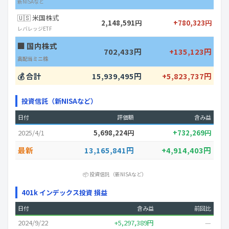
新NISAなど
🇺🇸 米国株式
2,148,591円
+780,323円
レバレッジETF
🏢 国内株式
702,433円
+135,123円
高配当ミニ株
💰 合計
15,939,495円
+5,823,737円
投資信託（新NISAなど）
日付
評価額
含み益
2025/4/1
5,698,224円
+732,269円
最新
13,165,841円
+4,914,403円
📦 投資信託（新NISAなど）
401k インデックス投資 損益
日付
含み益
前回比
2024/9/22
+5,297,389円
—