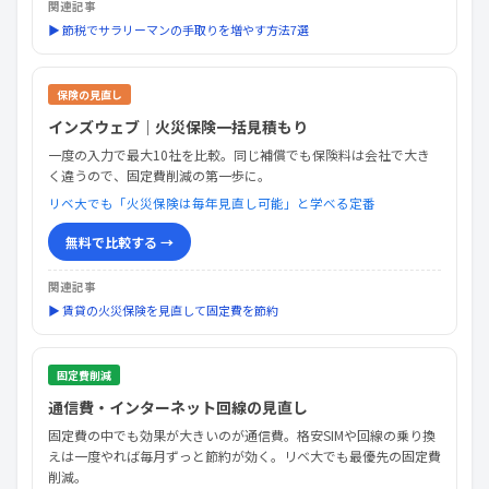
関連記事
▶ 節税でサラリーマンの手取りを増やす方法7選
保険の見直し
インズウェブ｜火災保険一括見積もり
一度の入力で最大10社を比較。同じ補償でも保険料は会社で大き
く違うので、固定費削減の第一歩に。
リベ大でも「火災保険は毎年見直し可能」と学べる定番
無料で比較する →
関連記事
▶ 賃貸の火災保険を見直して固定費を節約
固定費削減
通信費・インターネット回線の見直し
固定費の中でも効果が大きいのが通信費。格安SIMや回線の乗り換
えは一度やれば毎月ずっと節約が効く。リベ大でも最優先の固定費
削減。