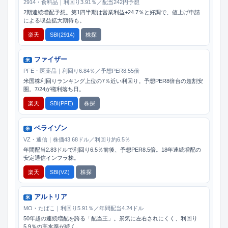
2914・食料品｜利回り3.91％／配当242円予想
2期連続増配予想。第1四半期は営業利益+24.7％と好調で、値上げ申請
による収益拡大期待も。
楽天
SBI(2914)
株探
ファイザー
米
PFE・医薬品｜利回り6.84％／予想PER8.55倍
米国株利回りランキング上位の7％近い利回り。予想PER8倍台の超割安
圏。7/24が権利落ち日。
楽天
SBI(PFE)
株探
ベライゾン
米
VZ・通信｜株価43.68ドル／利回り約6.5％
年間配当2.83ドルで利回り6.5％前後、予想PER8.5倍。18年連続増配の
安定通信インフラ株。
楽天
SBI(VZ)
株探
アルトリア
米
MO・たばこ｜利回り5.91％／年間配当4.24ドル
50年超の連続増配を誇る「配当王」。景気に左右されにくく、利回り
5.9％の高水準が続く。