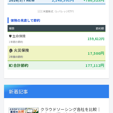
🇺🇸 米国株式（レバレッジETF）
保険の見直しで節約
種類
節約額
🛡️ 生命保険
159,612円
1年間の節約
🏠 火災保険
17,500円
2年間の節約
💴 合計節約
177,112円
新着記事
クラウドソーシング各社を比較｜