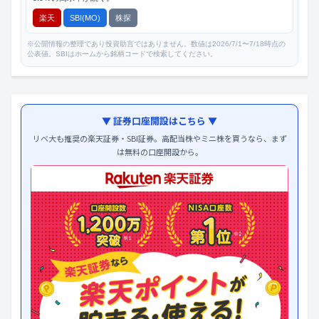
楽天
SBI(MO)
株探
※公開情報の整理であり投資助言ではありません。数値は2026/7/1〜7/18時点の
公表値。SBIはホームから銘柄コードで検索してください。
▼ 証券口座開設はこちら ▼
リベ大も推奨の楽天証券・SBI証券。高配当株やミニ株を買うなら、まず
は無料の口座開設から。