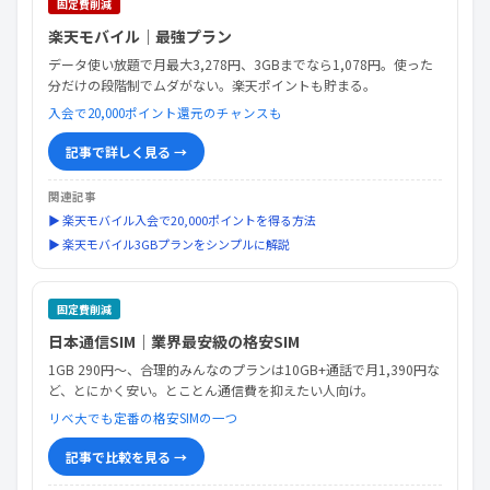
固定費削減
楽天モバイル｜最強プラン
データ使い放題で月最大3,278円、3GBまでなら1,078円。使った
分だけの段階制でムダがない。楽天ポイントも貯まる。
入会で20,000ポイント還元のチャンスも
記事で詳しく見る →
関連記事
▶ 楽天モバイル入会で20,000ポイントを得る方法
▶ 楽天モバイル3GBプランをシンプルに解説
固定費削減
日本通信SIM｜業界最安級の格安SIM
1GB 290円〜、合理的みんなのプランは10GB+通話で月1,390円な
ど、とにかく安い。とことん通信費を抑えたい人向け。
リベ大でも定番の格安SIMの一つ
記事で比較を見る →