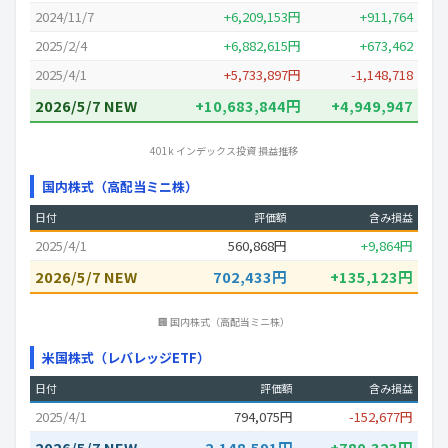
2024/11/7
+6,209,153円
+911,764
2025/2/4
+6,882,615円
+673,462
2025/4/1
+5,733,897円
-1,148,718
2026/5/7 NEW
+10,683,844円
+4,949,947
401k インデックス投資 損益推移
国内株式（高配当ミニ株）
日付
評価額
含み損益
2025/4/1
560,868円
+9,864円
2026/5/7 NEW
702,433円
+135,123円
🏢 国内株式（高配当ミニ株）
米国株式（レバレッジETF）
日付
評価額
含み損益
2025/4/1
794,075円
-152,677円
2026/5/7 NEW
2,148,591円
+780,323円