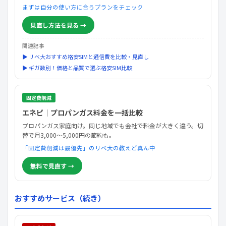
まずは自分の使い方に合うプランをチェック
見直し方法を見る →
関連記事
▶ リベ大おすすめ格安SIMと通信費を比較・見直し
▶ ギガ数別！価格と品質で選ぶ格安SIM比較
固定費削減
エネピ｜プロパンガス料金を一括比較
プロパンガス家庭向け。同じ地域でも会社で料金が大きく違う。切
替で月3,000〜5,000円の節約も。
「固定費削減は最優先」のリベ大の教えど真ん中
無料で見直す →
おすすめサービス（続き）