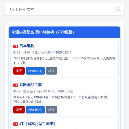
今週の高配当 買い時銘柄（7/20更新）
日本製鉄
日
5401・鉄鋼｜利回り約4.5％／PBR0.55倍
7/2に年初来安値を付けた直後の割安圏。PBR0.55倍で利回りは人気銘柄
トップ級。
楽天
SBI(5401)
株探
武田薬品工業
日
4502・医薬品｜利回り4.04％／PBR1.07倍
利回り4％台とPBR約1倍。前期は純利益+77.6％と収益改善が鮮明。
7/30決算前の注目株。
楽天
SBI(4502)
株探
JT（日本たばこ産業）
日