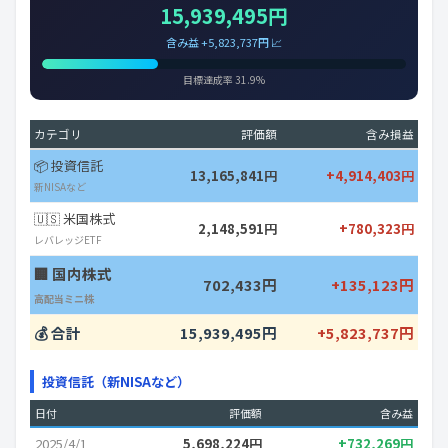
15,939,495円
含み益 +5,823,737円 📈
目標達成率 31.9%
カテゴリ
評価額
含み損益
📦 投資信託
13,165,841円
+4,914,403円
新NISAなど
🇺🇸 米国株式
2,148,591円
+780,323円
レバレッジETF
🏢 国内株式
702,433円
+135,123円
高配当ミニ株
💰 合計
15,939,495円
+5,823,737円
投資信託（新NISAなど）
日付
評価額
含み益
2025/4/1
5,698,224円
+732,269円