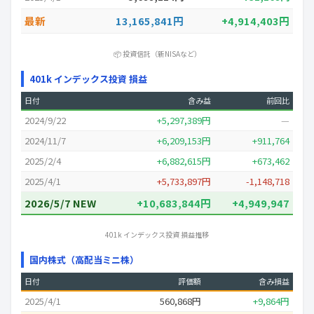
最新
13,165,841円
+4,914,403円
📦 投資信託（新NISAなど）
401k インデックス投資 損益
日付
含み益
前回比
2024/9/22
+5,297,389円
—
2024/11/7
+6,209,153円
+911,764
2025/2/4
+6,882,615円
+673,462
2025/4/1
+5,733,897円
-1,148,718
2026/5/7 NEW
+10,683,844円
+4,949,947
401k インデックス投資 損益推移
国内株式（高配当ミニ株）
日付
評価額
含み損益
2025/4/1
560,868円
+9,864円