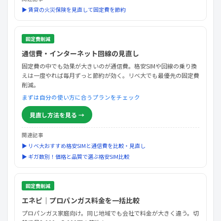
▶ 賃貸の火災保険を見直して固定費を節約
固定費削減
通信費・インターネット回線の見直し
固定費の中でも効果が大きいのが通信費。格安SIMや回線の乗り換
えは一度やれば毎月ずっと節約が効く。リベ大でも最優先の固定費
削減。
まずは自分の使い方に合うプランをチェック
見直し方法を見る →
関連記事
▶ リベ大おすすめ格安SIMと通信費を比較・見直し
▶ ギガ数別！価格と品質で選ぶ格安SIM比較
固定費削減
エネピ｜プロパンガス料金を一括比較
プロパンガス家庭向け。同じ地域でも会社で料金が大きく違う。切