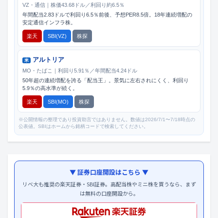
VZ・通信｜株価43.68ドル／利回り約6.5％
年間配当2.83ドルで利回り6.5％前後、予想PER8.5倍。18年連続増配の
安定通信インフラ株。
楽天
SBI(VZ)
株探
アルトリア
米
MO・たばこ｜利回り5.91％／年間配当4.24ドル
50年超の連続増配を誇る「配当王」。景気に左右されにくく、利回り
5.9％の高水準が続く。
楽天
SBI(MO)
株探
※公開情報の整理であり投資助言ではありません。数値は2026/7/1〜7/18時点の
公表値。SBIはホームから銘柄コードで検索してください。
▼ 証券口座開設はこちら ▼
リベ大も推奨の楽天証券・SBI証券。高配当株やミニ株を買うなら、まず
は無料の口座開設から。