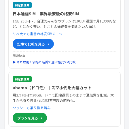
固定費削減
日本通信SIM｜業界最安級の格安SIM
1GB 290円〜、合理的みんなのプランは10GB+通話で月1,390円な
ど、とにかく安い。とことん通信費を抑えたい人向け。
リベ大でも定番の格安SIMの一つ
記事で比較を見る →
関連記事
▶ ギガ数別！価格と品質で選ぶ格安SIM比較
固定費削減
ahamo（ドコモ）｜スマホ代を大幅カット
月2,970円で30GB。ドコモ回線品質そのままで通信費を削減。大
手から乗り換えれば年3万円超の節約も。
ワッシーも乗り換え済み
プランを見る →