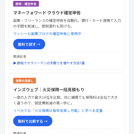
節税・確定申告
マネーフォワード クラウド確定申告
副業・フリーランスの確定申告を自動化。銀行・カード連携で入力
の手間を削減し、節税漏れも防げる。
ワッシーも副業ブログの確定申告に使用中
無料で試す →
関連記事
▶ 節税でサラリーマンの手取りを増やす方法7選
保険の見直し
インズウェブ｜火災保険一括見積もり
一度の入力で最大10社を比較。同じ補償でも保険料は会社で大き
く違うので、固定費削減の第一歩に。
リベ大でも「火災保険は毎年見直し可能」と学べる定番
無料で比較する →
関連記事