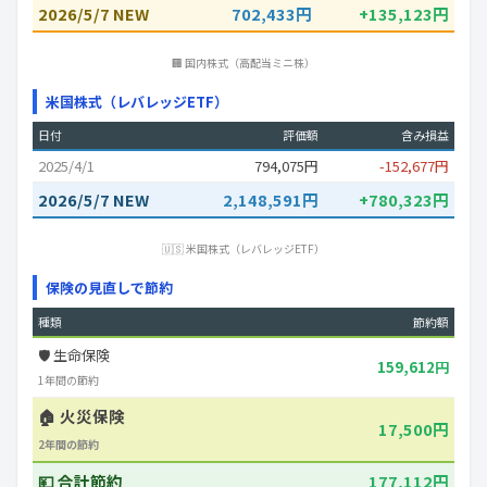
2026/5/7 NEW
702,433円
+135,123円
🏢 国内株式（高配当ミニ株）
米国株式（レバレッジETF）
日付
評価額
含み損益
2025/4/1
794,075円
-152,677円
2026/5/7 NEW
2,148,591円
+780,323円
🇺🇸 米国株式（レバレッジETF）
保険の見直しで節約
種類
節約額
🛡️ 生命保険
159,612円
1年間の節約
🏠 火災保険
17,500円
2年間の節約
💴 合計節約
177,112円