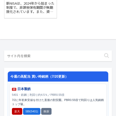
新NISAは、2024年から始まった
制度で、非課税保有期間が無期
限化されています。また、資産
はいつでも引き出すことができ
ます。 一方、iDeCoは「個人型
確定拠出年金」という私的年金
制度で、公的年金制度とは別
に、自分で掛金を支払って将来
の年...
今週の高配当 買い時銘柄（7/20更新）
日本製鉄
日
5401・鉄鋼｜利回り約4.5％／PBR0.55倍
7/2に年初来安値を付けた直後の割安圏。PBR0.55倍で利回りは人気銘柄
トップ級。
楽天
SBI(5401)
株探