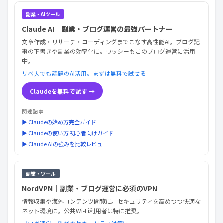
副業・AIツール
Claude AI｜副業・ブログ運営の最強パートナー
文章作成・リサーチ・コーディングまでこなす高性能AI。ブログ記
事の下書きや副業の効率化に。ワッシーもこのブログ運営に活用
中。
リベ大でも話題のAI活用。まずは無料で試せる
Claudeを無料で試す →
関連記事
▶ Claudeの始め方完全ガイド
▶ Claudeの使い方 初心者向けガイド
▶ Claude AIの強みを比較レビュー
副業・ツール
NordVPN｜副業・ブログ運営に必須のVPN
情報収集や海外コンテンツ閲覧に。セキュリティを高めつつ快適な
ネット環境に。公共Wi-Fi利用者は特に推奨。