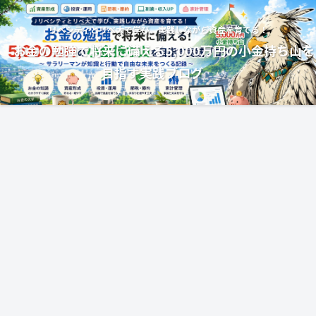
リベシティとリベ大で学び、実践しながら資産を育てる！
お金の勉強で将来に備える5,000万円の小金持ち山を
目指す実践ブログ