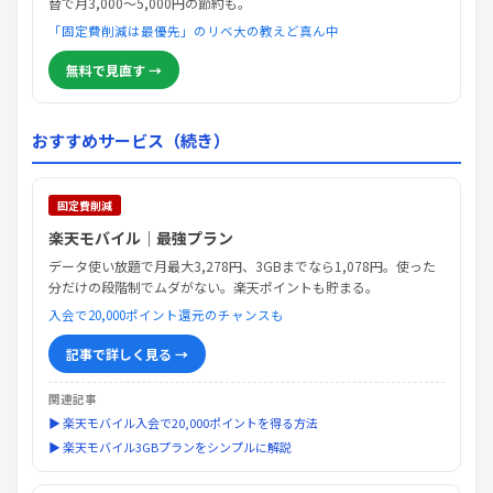
替で月3,000〜5,000円の節約も。
「固定費削減は最優先」のリベ大の教えど真ん中
無料で見直す →
おすすめサービス（続き）
固定費削減
楽天モバイル｜最強プラン
データ使い放題で月最大3,278円、3GBまでなら1,078円。使った
分だけの段階制でムダがない。楽天ポイントも貯まる。
入会で20,000ポイント還元のチャンスも
記事で詳しく見る →
関連記事
▶ 楽天モバイル入会で20,000ポイントを得る方法
▶ 楽天モバイル3GBプランをシンプルに解説