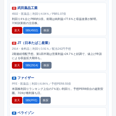
武田薬品工業
日
4502・医薬品｜利回り4.04％／PBR1.07倍
利回り4％台とPBR約1倍。前期は純利益+77.6％と収益改善が鮮明。
7/30決算前の注目株。
楽天
SBI(4502)
株探
JT（日本たばこ産業）
日
2914・食料品｜利回り3.91％／配当242円予想
2期連続増配予想。第1四半期は営業利益+24.7％と好調で、値上げ申請
による収益拡大期待も。
楽天
SBI(2914)
株探
ファイザー
米
PFE・医薬品｜利回り6.84％／予想PER8.55倍
米国株利回りランキング上位の7％近い利回り。予想PER8倍台の超割安
圏。7/24が権利落ち日。
楽天
SBI(PFE)
株探
ベライゾン
米