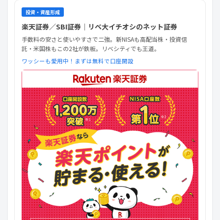
投資・資産形成
楽天証券／SBI証券｜リベ大イチオシのネット証券
手数料の安さと使いやすさで二強。新NISAも高配当株・投資信
託・米国株もこの2社が鉄板。リベシティでも王道。
ワッシーも愛用中！まずは無料で口座開設