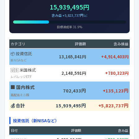
15,939,495円
含み益 +5,823,737円 📈
目標達成率 31.9%
カテゴリ
評価額
含み損益
📦 投資信託
13,165,841円
+4,914,403円
新NISAなど
🇺🇸 米国株式
2,148,591円
+780,323円
レバレッジETF
🏢 国内株式
702,433円
+135,123円
高配当ミニ株
💰 合計
15,939,495円
+5,823,737円
投資信託（新NISAなど）
日付
評価額
含み益