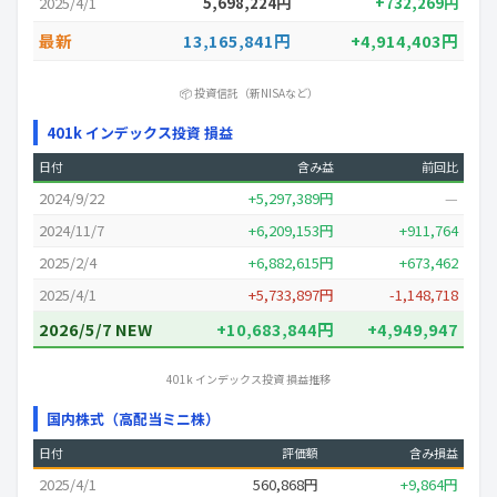
2025/4/1
5,698,224円
+732,269円
最新
13,165,841円
+4,914,403円
📦 投資信託（新NISAなど）
401k インデックス投資 損益
日付
含み益
前回比
2024/9/22
+5,297,389円
—
2024/11/7
+6,209,153円
+911,764
2025/2/4
+6,882,615円
+673,462
2025/4/1
+5,733,897円
-1,148,718
2026/5/7 NEW
+10,683,844円
+4,949,947
401k インデックス投資 損益推移
国内株式（高配当ミニ株）
日付
評価額
含み損益
2025/4/1
560,868円
+9,864円