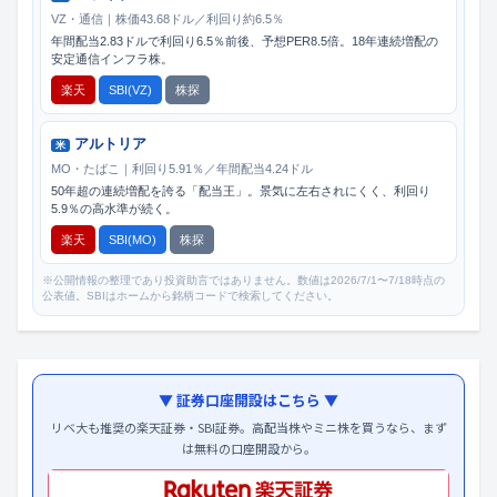
VZ・通信｜株価43.68ドル／利回り約6.5％
年間配当2.83ドルで利回り6.5％前後、予想PER8.5倍。18年連続増配の
安定通信インフラ株。
楽天
SBI(VZ)
株探
アルトリア
米
MO・たばこ｜利回り5.91％／年間配当4.24ドル
50年超の連続増配を誇る「配当王」。景気に左右されにくく、利回り
5.9％の高水準が続く。
楽天
SBI(MO)
株探
※公開情報の整理であり投資助言ではありません。数値は2026/7/1〜7/18時点の
公表値。SBIはホームから銘柄コードで検索してください。
▼ 証券口座開設はこちら ▼
リベ大も推奨の楽天証券・SBI証券。高配当株やミニ株を買うなら、まず
は無料の口座開設から。