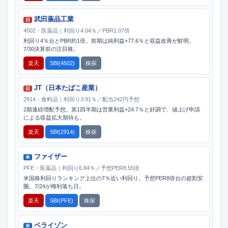
武田薬品工業
日
4502・医薬品｜利回り4.04％／PBR1.07倍
利回り4％台とPBR約1倍。前期は純利益+77.6％と収益改善が鮮明。
7/30決算前の注目株。
楽天
SBI(4502)
株探
JT（日本たばこ産業）
日
2914・食料品｜利回り3.91％／配当242円予想
2期連続増配予想。第1四半期は営業利益+24.7％と好調で、値上げ申請
による収益拡大期待も。
楽天
SBI(2914)
株探
ファイザー
米
PFE・医薬品｜利回り6.84％／予想PER8.55倍
米国株利回りランキング上位の7％近い利回り。予想PER8倍台の超割安
圏。7/24が権利落ち日。
楽天
SBI(PFE)
株探
ベライゾン
米