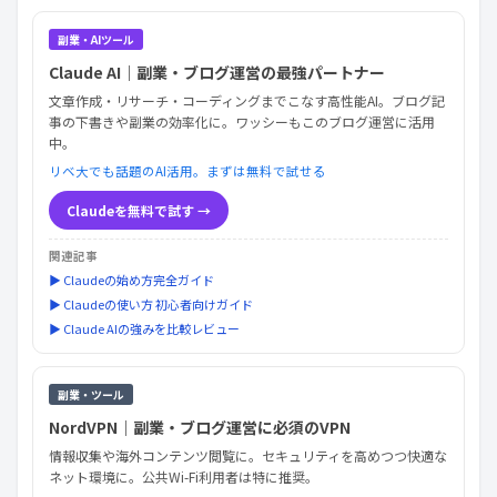
副業・AIツール
Claude AI｜副業・ブログ運営の最強パートナー
文章作成・リサーチ・コーディングまでこなす高性能AI。ブログ記
事の下書きや副業の効率化に。ワッシーもこのブログ運営に活用
中。
リベ大でも話題のAI活用。まずは無料で試せる
Claudeを無料で試す →
関連記事
▶ Claudeの始め方完全ガイド
▶ Claudeの使い方 初心者向けガイド
▶ Claude AIの強みを比較レビュー
副業・ツール
NordVPN｜副業・ブログ運営に必須のVPN
情報収集や海外コンテンツ閲覧に。セキュリティを高めつつ快適な
ネット環境に。公共Wi-Fi利用者は特に推奨。