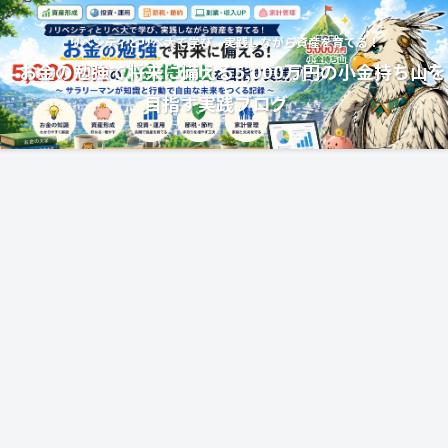
リベシティとリベ大で学び、実践しながら資産を育てる！
お金の勉強で将来に備える5,000万円の小金持ち山を
目指す実践ブログ