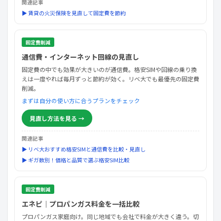
関連記事
▶ 賃貸の火災保険を見直して固定費を節約
固定費削減
通信費・インターネット回線の見直し
固定費の中でも効果が大きいのが通信費。格安SIMや回線の乗り換
えは一度やれば毎月ずっと節約が効く。リベ大でも最優先の固定費
削減。
まずは自分の使い方に合うプランをチェック
見直し方法を見る →
関連記事
▶ リベ大おすすめ格安SIMと通信費を比較・見直し
▶ ギガ数別！価格と品質で選ぶ格安SIM比較
固定費削減
エネピ｜プロパンガス料金を一括比較
プロパンガス家庭向け。同じ地域でも会社で料金が大きく違う。切