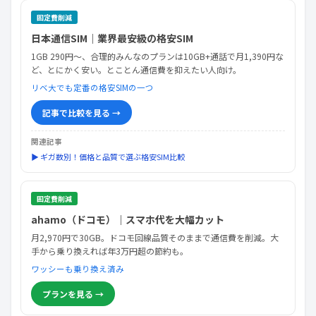
固定費削減
日本通信SIM｜業界最安級の格安SIM
1GB 290円〜、合理的みんなのプランは10GB+通話で月1,390円な
ど、とにかく安い。とことん通信費を抑えたい人向け。
リベ大でも定番の格安SIMの一つ
記事で比較を見る →
関連記事
▶ ギガ数別！価格と品質で選ぶ格安SIM比較
固定費削減
ahamo（ドコモ）｜スマホ代を大幅カット
月2,970円で30GB。ドコモ回線品質そのままで通信費を削減。大
手から乗り換えれば年3万円超の節約も。
ワッシーも乗り換え済み
プランを見る →