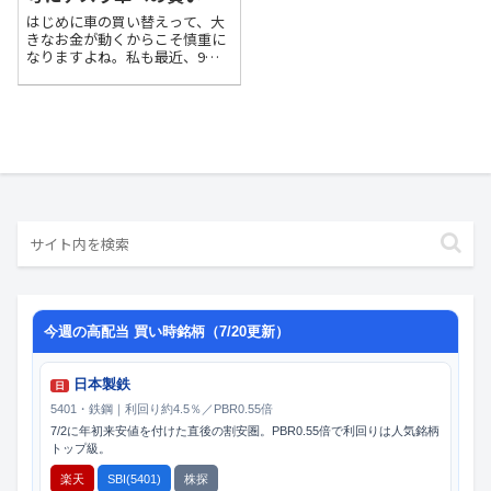
えを検討してみた
はじめに車の買い替えって、大
きなお金が動くからこそ慎重に
なりますよね。私も最近、9年
落ちの愛車が走行距離8万kmを
超え、修理費が増えてきたので
買い替えを検討し始めました。
ただ、せっかくなら「賢く」
「お得に」進めたい。そこで、
リベラルアーツ大...
今週の高配当 買い時銘柄（7/20更新）
日本製鉄
日
5401・鉄鋼｜利回り約4.5％／PBR0.55倍
7/2に年初来安値を付けた直後の割安圏。PBR0.55倍で利回りは人気銘柄
トップ級。
楽天
SBI(5401)
株探