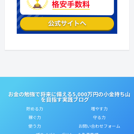
お金の勉強で将来に備える5,000万円の小金持ち山
を目指す実践ブログ
貯める力
増やす力
稼ぐ力
守る力
使う力
お問い合わせフォーム