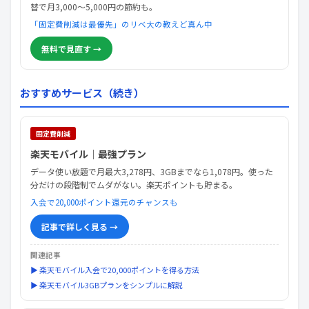
替で月3,000〜5,000円の節約も。
「固定費削減は最優先」のリベ大の教えど真ん中
無料で見直す →
おすすめサービス（続き）
固定費削減
楽天モバイル｜最強プラン
データ使い放題で月最大3,278円、3GBまでなら1,078円。使った
分だけの段階制でムダがない。楽天ポイントも貯まる。
入会で20,000ポイント還元のチャンスも
記事で詳しく見る →
関連記事
▶ 楽天モバイル入会で20,000ポイントを得る方法
▶ 楽天モバイル3GBプランをシンプルに解説