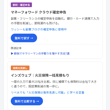
節税・確定申告
マネーフォワード クラウド確定申告
副業・フリーランスの確定申告を自動化。銀行・カード連携で入力
の手間を削減し、節税漏れも防げる。
ワッシーも副業ブログの確定申告に使用中
無料で試す →
関連記事
▶ 節税でサラリーマンの手取りを増やす方法7選
保険の見直し
インズウェブ｜火災保険一括見積もり
一度の入力で最大10社を比較。同じ補償でも保険料は会社で大き
く違うので、固定費削減の第一歩に。
リベ大でも「火災保険は毎年見直し可能」と学べる定番
無料で比較する →