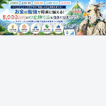
リベシティとリベ大で学び、実践しながら資産を育てる！
お金の勉強で将来に備える5,000万円の小金持ち山を
目指す実践ブログ