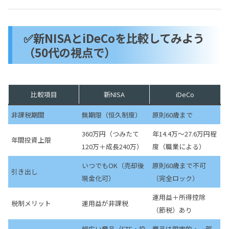
✅新NISAとiDeCoを比較してみよう
（50代の視点で）
比較項目
新NISA
iDeCo
非課税期間
無期限（恒久制度）
原則60歳まで
360万円（つみたて
年14.4万〜27.6万円程
年間投資上限
120万＋成長240万）
度（職業による）
いつでもOK（売却後
原則60歳まで不可
引き出し
現金化可）
（完全ロック）
運用益＋所得控除
税制メリット
運用益が非課税
（節税）あり
幅広い商品（ETF・投
商品は限定的・一部