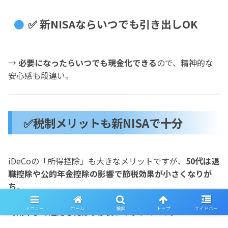
✅ 新NISAならいつでも引き出しOK
→
必要になったらいつでも現金化できる
ので、精神的な
安心感も段違い。
✅税制メリットも新NISAで十分
iDeCoの「所得控除」も大きなメリットですが、
50代は退
職控除や公的年金控除の影響で節税効果が小さくなりが
ち
。
それなら、
シンプルに「運用益が非課税になる新NISA」
メニュー
ホーム
検索
トップ
サイドバー
で効率よく運用したほうが使いやすい
のです。