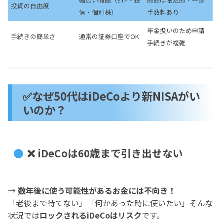
投資の自由度
信・個別株）
手数料あり
年金扱いのため申請
手続きの簡単さ
通常の証券口座でOK
手続きが複雑
✅なぜ50代はiDeCoより新NISAがい
いのか？
❌ iDeCoは60歳まで引き出せない
→
数年後に使う可能性があるお金には不向き！
「老後まで待てない」「何かあった時に使いたい」そんな
状況では
ロックされるiDeCoはリスク
です。