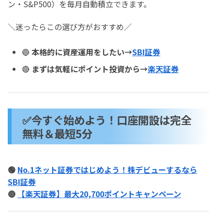
ン・S&P500）を毎月自動積立できます。
＼迷ったらこの選び方がおすすめ／
🔵
本格的に資産運用をしたい→
SBI証券
🔴
まずは気軽にポイント投資から→
楽天証券
✅今すぐ始めよう！口座開設は完全
無料＆最短5分
🟢
No.1ネット証券ではじめよう！株デビューするなら
SBI証券
🔴
【楽天証券】最大20,700ポイントキャンペーン