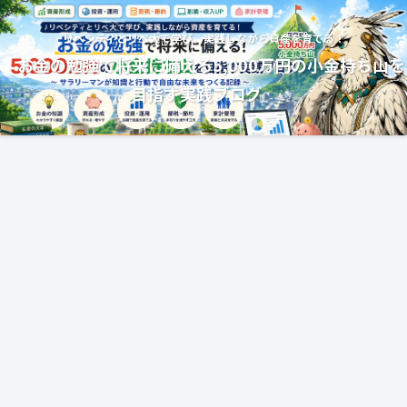
リベシティとリベ大で学び、実践しながら資産を育てる！
お金の勉強で将来に備える5,000万円の小金持ち山を
目指す実践ブログ