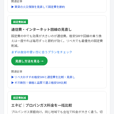
関連記事
▶ 賃貸の火災保険を見直して固定費を節約
固定費削減
通信費・インターネット回線の見直し
固定費の中でも効果が大きいのが通信費。格安SIMや回線の乗り換
えは一度やれば毎月ずっと節約が効く。リベ大でも最優先の固定費
削減。
まずは自分の使い方に合うプランをチェック
見直し方法を見る →
関連記事
▶ リベ大おすすめ格安SIMと通信費を比較・見直し
▶ ギガ数別！価格と品質で選ぶ格安SIM比較
固定費削減
エネピ｜プロパンガス料金を一括比較
プロパンガス家庭向け。同じ地域でも会社で料金が大きく違う。切