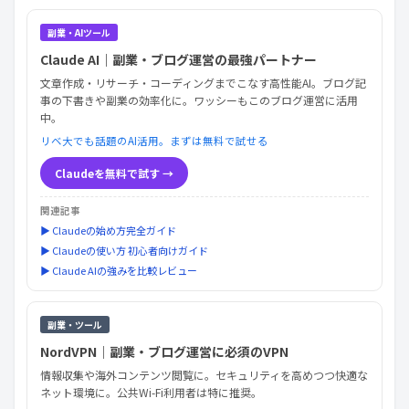
副業・AIツール
Claude AI｜副業・ブログ運営の最強パートナー
文章作成・リサーチ・コーディングまでこなす高性能AI。ブログ記
事の下書きや副業の効率化に。ワッシーもこのブログ運営に活用
中。
リベ大でも話題のAI活用。まずは無料で試せる
Claudeを無料で試す →
関連記事
▶ Claudeの始め方完全ガイド
▶ Claudeの使い方 初心者向けガイド
▶ Claude AIの強みを比較レビュー
副業・ツール
NordVPN｜副業・ブログ運営に必須のVPN
情報収集や海外コンテンツ閲覧に。セキュリティを高めつつ快適な
ネット環境に。公共Wi-Fi利用者は特に推奨。