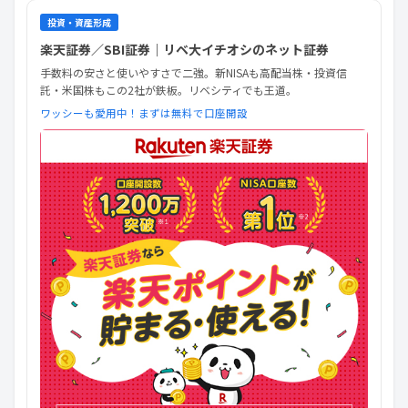
投資・資産形成
楽天証券／SBI証券｜リベ大イチオシのネット証券
手数料の安さと使いやすさで二強。新NISAも高配当株・投資信
託・米国株もこの2社が鉄板。リベシティでも王道。
ワッシーも愛用中！まずは無料で口座開設