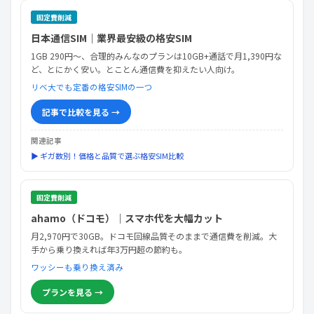
固定費削減
日本通信SIM｜業界最安級の格安SIM
1GB 290円〜、合理的みんなのプランは10GB+通話で月1,390円な
ど、とにかく安い。とことん通信費を抑えたい人向け。
リベ大でも定番の格安SIMの一つ
記事で比較を見る →
関連記事
▶ ギガ数別！価格と品質で選ぶ格安SIM比較
固定費削減
ahamo（ドコモ）｜スマホ代を大幅カット
月2,970円で30GB。ドコモ回線品質そのままで通信費を削減。大
手から乗り換えれば年3万円超の節約も。
ワッシーも乗り換え済み
プランを見る →