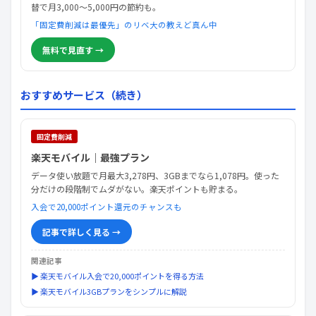
替で月3,000〜5,000円の節約も。
「固定費削減は最優先」のリベ大の教えど真ん中
無料で見直す →
おすすめサービス（続き）
固定費削減
楽天モバイル｜最強プラン
データ使い放題で月最大3,278円、3GBまでなら1,078円。使った
分だけの段階制でムダがない。楽天ポイントも貯まる。
入会で20,000ポイント還元のチャンスも
記事で詳しく見る →
関連記事
▶ 楽天モバイル入会で20,000ポイントを得る方法
▶ 楽天モバイル3GBプランをシンプルに解説