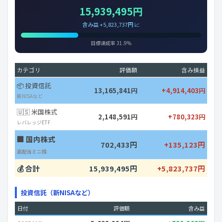
15,939,495円
含み益 +5,823,737円 📈
目標達成率 31.9%
カテゴリ
評価額
含み損益
📦 投資信託
13,165,841円
+4,914,403円
新NISAなど
🇺🇸 米国株式
2,148,591円
+780,323円
レバレッジETF
🏢 国内株式
702,433円
+135,123円
高配当ミニ株
💰 合計
15,939,495円
+5,823,737円
投資信託（新NISAなど）
日付
評価額
含み益