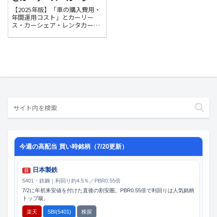
ア・レンタカーの徹底比
【2025年版】「車の購入費用・
較！リベシティ的にお得
年間運用コスト」とカーリー
ス・カーシェア・レンタカーの
な選択肢は？
徹底比較！リベシティ的にお得
な選択肢は？
今週の高配当 買い時銘柄（7/20更新）
日本製鉄
日
5401・鉄鋼｜利回り約4.5％／PBR0.55倍
7/2に年初来安値を付けた直後の割安圏。PBR0.55倍で利回りは人気銘柄
トップ級。
楽天
SBI(5401)
株探