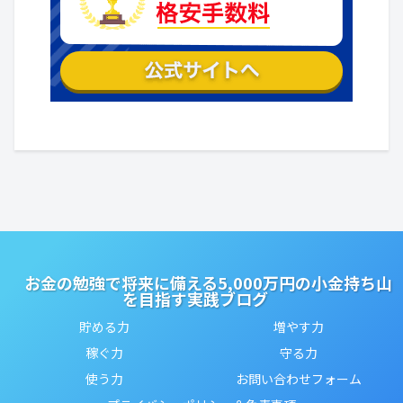
お金の勉強で将来に備える5,000万円の小金持ち山
を目指す実践ブログ
貯める力
増やす力
稼ぐ力
守る力
使う力
お問い合わせフォーム