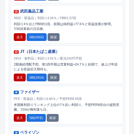
武田薬品工業
日
4502・医薬品｜利回り4.04％／PBR1.07倍
利回り4％台とPBR約1倍。前期は純利益+77.6％と収益改善が鮮明。
7/30決算前の注目株。
楽天
SBI(4502)
株探
JT（日本たばこ産業）
日
2914・食料品｜利回り3.91％／配当242円予想
2期連続増配予想。第1四半期は営業利益+24.7％と好調で、値上げ申請
による収益拡大期待も。
楽天
SBI(2914)
株探
ファイザー
米
PFE・医薬品｜利回り6.84％／予想PER8.55倍
米国株利回りランキング上位の7％近い利回り。予想PER8倍台の超割安
圏。7/24が権利落ち日。
楽天
SBI(PFE)
株探
ベライゾン
米