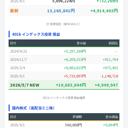
2025/4/1
5,698,224円
+732,269円
最新
13,165,841円
+4,914,403円
📦 投資信託（新NISAなど）
401k インデックス投資 損益
日付
含み益
前回比
2024/9/22
+5,297,389円
—
2024/11/7
+6,209,153円
+911,764
2025/2/4
+6,882,615円
+673,462
2025/4/1
+5,733,897円
-1,148,718
2026/5/7 NEW
+10,683,844円
+4,949,947
401k インデックス投資 損益推移
国内株式（高配当ミニ株）
日付
評価額
含み損益
2025/4/1
560,868円
+9,864円