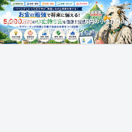
リベシティとリベ大で学び、実践しながら資産を育てる！
お金の勉強で将来に備える5,000万円の小金持ち山を
目指す実践ブログ