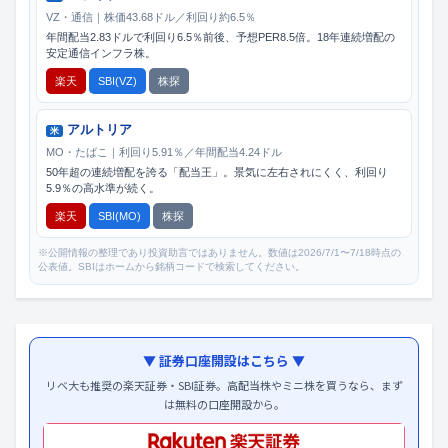
VZ・通信｜株価43.68ドル／利回り約6.5％
年間配当2.83ドルで利回り6.5％前後、予想PER8.5倍。18年連続増配の
安定通信インフラ株。
楽天
SBI(VZ)
株探
アルトリア
米
MO・たばこ｜利回り5.91％／年間配当4.24ドル
50年超の連続増配を誇る「配当王」。景気に左右されにくく、利回り
5.9％の高水準が続く。
楽天
SBI(MO)
株探
※公開情報の整理であり投資助言ではありません。数値は2026/7/1〜7/18時点の
公表値。SBIはホームから銘柄コードで検索してください。
▼ 証券口座開設はこちら ▼
リベ大も推奨の楽天証券・SBI証券。高配当株やミニ株を買うなら、まず
は無料の口座開設から。