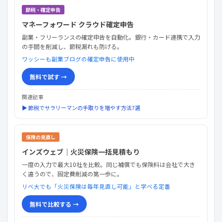
節税・確定申告
マネーフォワード クラウド確定申告
副業・フリーランスの確定申告を自動化。銀行・カード連携で入力
の手間を削減し、節税漏れも防げる。
ワッシーも副業ブログの確定申告に使用中
無料で試す →
関連記事
▶ 節税でサラリーマンの手取りを増やす方法7選
保険の見直し
インズウェブ｜火災保険一括見積もり
一度の入力で最大10社を比較。同じ補償でも保険料は会社で大き
く違うので、固定費削減の第一歩に。
リベ大でも「火災保険は毎年見直し可能」と学べる定番
無料で比較する →