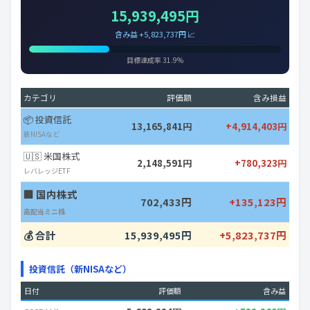
15,939,495円
含み益 +5,823,737円 📈
目標達成率 31.9%
カテゴリ
評価額
含み損益
📦 投資信託
13,165,841円
+4,914,403円
新NISAなど
🇺🇸 米国株式
2,148,591円
+780,323円
レバレッジETF
🏢 国内株式
702,433円
+135,123円
高配当ミニ株
💰 合計
15,939,495円
+5,823,737円
投資信託（新NISAなど）
日付
評価額
含み益