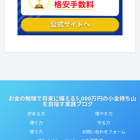
お金の勉強で将来に備える5,000万円の小金持ち山
を目指す実践ブログ
貯める力
増やす力
稼ぐ力
守る力
使う力
お問い合わせフォーム