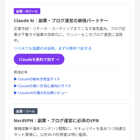
副業・AIツール
Claude AI｜副業・ブログ運営の最強パートナー
文章作成・リサーチ・コーディングまでこなす高性能AI。ブログ記
事の下書きや副業の効率化に。ワッシーもこのブログ運営に活用
中。
リベ大でも話題のAI活用。まずは無料で試せる
Claudeを無料で試す →
関連記事
▶ Claudeの始め方完全ガイド
▶ Claudeの使い方 初心者向けガイド
▶ Claude AIの強みを比較レビュー
副業・ツール
NordVPN｜副業・ブログ運営に必須のVPN
情報収集や海外コンテンツ閲覧に。セキュリティを高めつつ快適な
ネット環境に。公共Wi-Fi利用者は特に推奨。