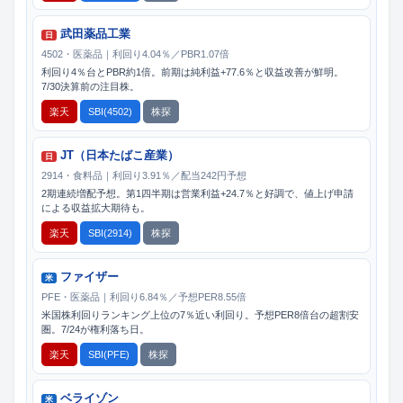
武田薬品工業
日
4502・医薬品｜利回り4.04％／PBR1.07倍
利回り4％台とPBR約1倍。前期は純利益+77.6％と収益改善が鮮明。
7/30決算前の注目株。
楽天
SBI(4502)
株探
JT（日本たばこ産業）
日
2914・食料品｜利回り3.91％／配当242円予想
2期連続増配予想。第1四半期は営業利益+24.7％と好調で、値上げ申請
による収益拡大期待も。
楽天
SBI(2914)
株探
ファイザー
米
PFE・医薬品｜利回り6.84％／予想PER8.55倍
米国株利回りランキング上位の7％近い利回り。予想PER8倍台の超割安
圏。7/24が権利落ち日。
楽天
SBI(PFE)
株探
ベライゾン
米