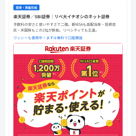
投資・資産形成
楽天証券／SBI証券｜リベ大イチオシのネット証券
手数料の安さと使いやすさで二強。新NISAも高配当株・投資信
託・米国株もこの2社が鉄板。リベシティでも王道。
ワッシーも愛用中！まずは無料で口座開設