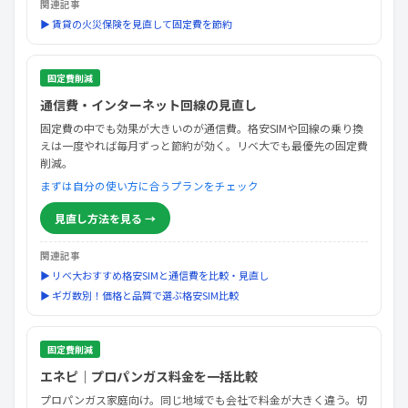
関連記事
▶ 賃貸の火災保険を見直して固定費を節約
固定費削減
通信費・インターネット回線の見直し
固定費の中でも効果が大きいのが通信費。格安SIMや回線の乗り換
えは一度やれば毎月ずっと節約が効く。リベ大でも最優先の固定費
削減。
まずは自分の使い方に合うプランをチェック
見直し方法を見る →
関連記事
▶ リベ大おすすめ格安SIMと通信費を比較・見直し
▶ ギガ数別！価格と品質で選ぶ格安SIM比較
固定費削減
エネピ｜プロパンガス料金を一括比較
プロパンガス家庭向け。同じ地域でも会社で料金が大きく違う。切