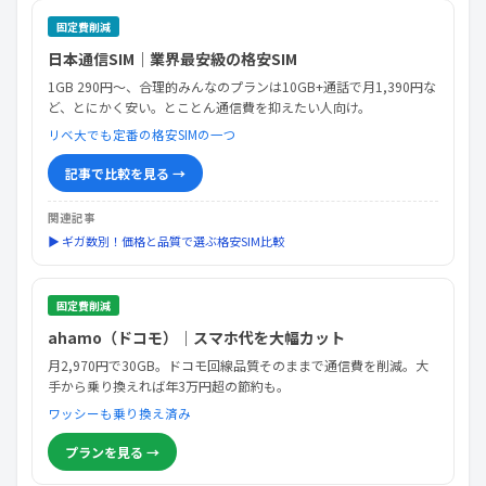
固定費削減
日本通信SIM｜業界最安級の格安SIM
1GB 290円〜、合理的みんなのプランは10GB+通話で月1,390円な
ど、とにかく安い。とことん通信費を抑えたい人向け。
リベ大でも定番の格安SIMの一つ
記事で比較を見る →
関連記事
▶ ギガ数別！価格と品質で選ぶ格安SIM比較
固定費削減
ahamo（ドコモ）｜スマホ代を大幅カット
月2,970円で30GB。ドコモ回線品質そのままで通信費を削減。大
手から乗り換えれば年3万円超の節約も。
ワッシーも乗り換え済み
プランを見る →