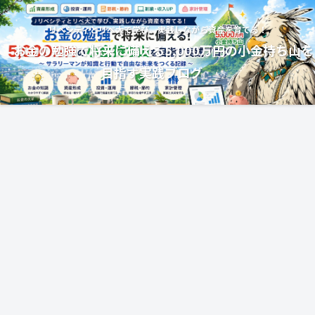
リベシティとリベ大で学び、実践しながら資産を育てる！
お金の勉強で将来に備える5,000万円の小金持ち山を
目指す実践ブログ