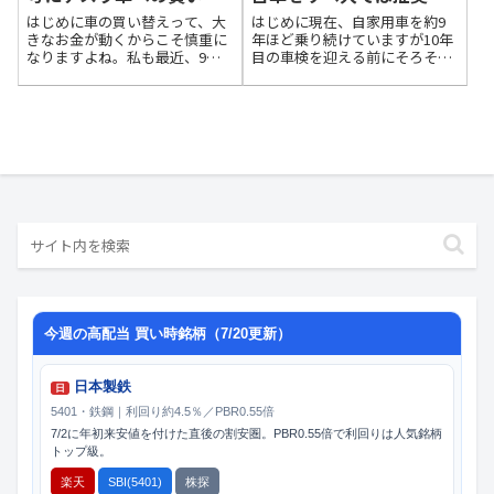
えを検討してみた
てても
はじめに車の買い替えって、大
はじめに現在、自家用車を約9
きなお金が動くからこそ慎重に
年ほど乗り続けていますが10年
なりますよね。私も最近、9年
目の車検を迎える前にそろそろ
落ちの愛車が走行距離8万kmを
車の買い替えが必要となってき
超え、修理費が増えてきたので
たこともあり、リベ大で紹介さ
買い替えを検討し始めました。
れている動画をチェックしてみ
ただ、せっかくなら「賢く」
ました。【今すぐチェック】コ
「お得に」進めたい。そこで、
スパ最強の中古車を選ぶための
リベラルアーツ大...
ポイント7選【...
今週の高配当 買い時銘柄（7/20更新）
日本製鉄
日
5401・鉄鋼｜利回り約4.5％／PBR0.55倍
7/2に年初来安値を付けた直後の割安圏。PBR0.55倍で利回りは人気銘柄
トップ級。
楽天
SBI(5401)
株探