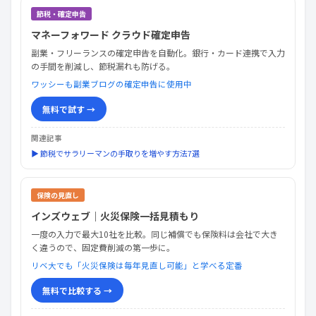
節税・確定申告
マネーフォワード クラウド確定申告
副業・フリーランスの確定申告を自動化。銀行・カード連携で入力
の手間を削減し、節税漏れも防げる。
ワッシーも副業ブログの確定申告に使用中
無料で試す →
関連記事
▶ 節税でサラリーマンの手取りを増やす方法7選
保険の見直し
インズウェブ｜火災保険一括見積もり
一度の入力で最大10社を比較。同じ補償でも保険料は会社で大き
く違うので、固定費削減の第一歩に。
リベ大でも「火災保険は毎年見直し可能」と学べる定番
無料で比較する →