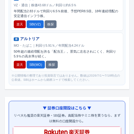
VZ・通信｜株価43.68ドル／利回り約6.5％
年間配当2.83ドルで利回り6.5％前後、予想PER8.5倍。18年連続増配の
安定通信インフラ株。
楽天
SBI(VZ)
株探
アルトリア
米
MO・たばこ｜利回り5.91％／年間配当4.24ドル
50年超の連続増配を誇る「配当王」。景気に左右されにくく、利回り
5.9％の高水準が続く。
楽天
SBI(MO)
株探
※公開情報の整理であり投資助言ではありません。数値は2026/7/1〜7/18時点の
公表値。SBIはホームから銘柄コードで検索してください。
▼ 証券口座開設はこちら ▼
リベ大も推奨の楽天証券・SBI証券。高配当株やミニ株を買うなら、まず
は無料の口座開設から。