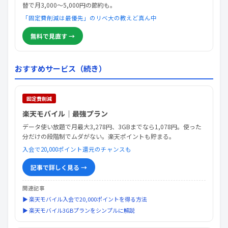
替で月3,000〜5,000円の節約も。
「固定費削減は最優先」のリベ大の教えど真ん中
無料で見直す →
おすすめサービス（続き）
固定費削減
楽天モバイル｜最強プラン
データ使い放題で月最大3,278円、3GBまでなら1,078円。使った
分だけの段階制でムダがない。楽天ポイントも貯まる。
入会で20,000ポイント還元のチャンスも
記事で詳しく見る →
関連記事
▶ 楽天モバイル入会で20,000ポイントを得る方法
▶ 楽天モバイル3GBプランをシンプルに解説