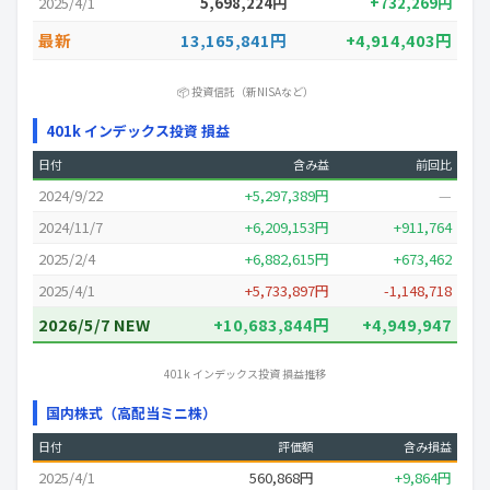
2025/4/1
5,698,224円
+732,269円
最新
13,165,841円
+4,914,403円
📦 投資信託（新NISAなど）
401k インデックス投資 損益
日付
含み益
前回比
2024/9/22
+5,297,389円
—
2024/11/7
+6,209,153円
+911,764
2025/2/4
+6,882,615円
+673,462
2025/4/1
+5,733,897円
-1,148,718
2026/5/7 NEW
+10,683,844円
+4,949,947
401k インデックス投資 損益推移
国内株式（高配当ミニ株）
日付
評価額
含み損益
2025/4/1
560,868円
+9,864円