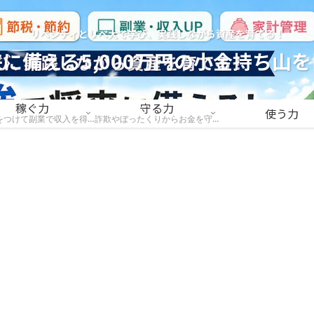
リベシティとリベ大で学び、実践しながら資産を育てる！
に備える5,000万円の小金持ち山
稼ぐ力
守る力
使う力
稼ぐ力をつけて副業で収入を得て稼ごう
詐欺やぼったくりからお金を守ろう