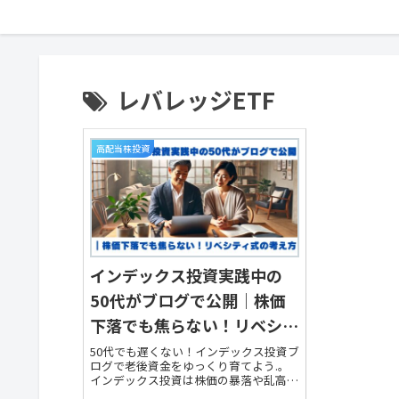
レバレッジETF
高配当株投資
インデックス投資実践中の
50代がブログで公開｜株価
下落でも焦らない！リベシテ
ィ式の考え方
50代でも遅くない！インデックス投資ブ
ログで老後資金をゆっくり育てよう.。
インデックス投資は株価の暴落や乱高下
などに関係なく始められる堅実な資産形