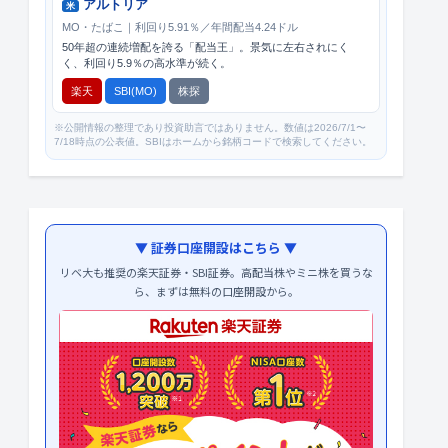
アルトリア
米
MO・たばこ｜利回り5.91％／年間配当4.24ドル
50年超の連続増配を誇る「配当王」。景気に左右されにく
く、利回り5.9％の高水準が続く。
楽天
SBI(MO)
株探
※公開情報の整理であり投資助言ではありません。数値は2026/7/1〜
7/18時点の公表値。SBIはホームから銘柄コードで検索してください。
▼ 証券口座開設はこちら ▼
リベ大も推奨の楽天証券・SBI証券。高配当株やミニ株を買うな
ら、まずは無料の口座開設から。