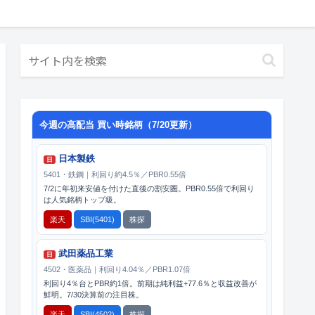
今週の高配当 買い時銘柄（7/20更新）
日本製鉄
日
5401・鉄鋼｜利回り約4.5％／PBR0.55倍
7/2に年初来安値を付けた直後の割安圏。PBR0.55倍で利回り
は人気銘柄トップ級。
楽天
SBI(5401)
株探
武田薬品工業
日
4502・医薬品｜利回り4.04％／PBR1.07倍
利回り4％台とPBR約1倍。前期は純利益+77.6％と収益改善が
鮮明。7/30決算前の注目株。
楽天
SBI(4502)
株探