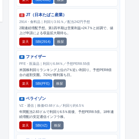
JT（日本たばこ産業）
日
2914・食料品｜利回り3.91％／配当242円予想
2期連続増配予想。第1四半期は営業利益+24.7％と好調で、値
上げ申請による収益拡大期待も。
楽天
SBI(2914)
株探
ファイザー
米
PFE・医薬品｜利回り6.84％／予想PER8.55倍
米国株利回りランキング上位の7％近い利回り。予想PER8倍
台の超割安圏。7/24が権利落ち日。
楽天
SBI(PFE)
株探
ベライゾン
米
VZ・通信｜株価43.68ドル／利回り約6.5％
年間配当2.83ドルで利回り6.5％前後、予想PER8.5倍。18年連
続増配の安定通信インフラ株。
楽天
SBI(VZ)
株探