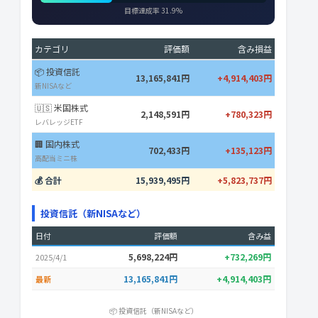
目標達成率 31.9%
カテゴリ
評価額
含み損益
📦 投資信託
13,165,841円
+4,914,403円
新NISAなど
🇺🇸 米国株式
2,148,591円
+780,323円
レバレッジETF
🏢 国内株式
702,433円
+135,123円
高配当ミニ株
💰 合計
15,939,495円
+5,823,737円
投資信託（新NISAなど）
日付
評価額
含み益
5,698,224円
+732,269円
2025/4/1
13,165,841円
+4,914,403円
最新
📦 投資信託（新NISAなど）