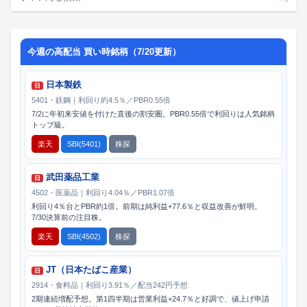
今週の高配当 買い時銘柄（7/20更新）
日本製鉄
日
5401・鉄鋼｜利回り約4.5％／PBR0.55倍
7/2に年初来安値を付けた直後の割安圏。PBR0.55倍で利回りは人気銘柄
トップ級。
楽天
SBI(5401)
株探
武田薬品工業
日
4502・医薬品｜利回り4.04％／PBR1.07倍
利回り4％台とPBR約1倍。前期は純利益+77.6％と収益改善が鮮明。
7/30決算前の注目株。
楽天
SBI(4502)
株探
JT（日本たばこ産業）
日
2914・食料品｜利回り3.91％／配当242円予想
2期連続増配予想。第1四半期は営業利益+24.7％と好調で、値上げ申請