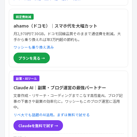
固定費削減
ahamo（ドコモ）｜スマホ代を大幅カット
月2,970円で30GB。ドコモ回線品質そのままで通信費を削減。大
手から乗り換えれば年3万円超の節約も。
ワッシーも乗り換え済み
プランを見る →
副業・AIツール
Claude AI｜副業・ブログ運営の最強パートナー
文章作成・リサーチ・コーディングまでこなす高性能AI。ブログ記
事の下書きや副業の効率化に。ワッシーもこのブログ運営に活用
中。
リベ大でも話題のAI活用。まずは無料で試せる
Claudeを無料で試す →