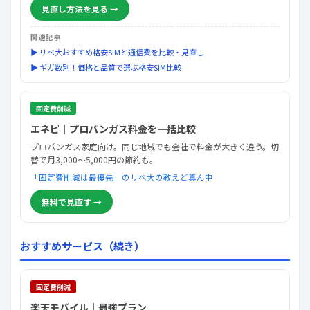
見直し方法を見る →
関連記事
▶ リベ大おすすめ格安SIMと通信費を比較・見直し
▶ ギガ数別！価格と品質で選ぶ格安SIM比較
固定費削減
エネピ｜プロパンガス料金を一括比較
プロパンガス家庭向け。同じ地域でも会社で料金が大きく違う。切
替で月3,000〜5,000円の節約も。
「固定費削減は最優先」のリベ大の教えど真ん中
無料で見直す →
おすすめサービス（続き）
固定費削減
楽天モバイル｜最強プラン