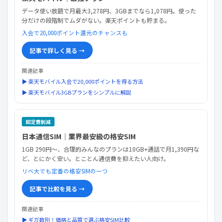
データ使い放題で月最大3,278円、3GBまでなら1,078円。使った
分だけの段階制でムダがない。楽天ポイントも貯まる。
入会で20,000ポイント還元のチャンスも
記事で詳しく見る →
関連記事
▶ 楽天モバイル入会で20,000ポイントを得る方法
▶ 楽天モバイル3GBプランをシンプルに解説
固定費削減
日本通信SIM｜業界最安級の格安SIM
1GB 290円〜、合理的みんなのプランは10GB+通話で月1,390円な
ど、とにかく安い。とことん通信費を抑えたい人向け。
リベ大でも定番の格安SIMの一つ
記事で比較を見る →
関連記事
▶ ギガ数別！価格と品質で選ぶ格安SIM比較