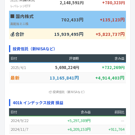
2,148,591円
+780,323円
レバレッジETF
🏢 国内株式
702,433円
+135,123円
高配当ミニ株
💰 合計
15,939,495円
+5,823,737円
投資信託（新NISAなど）
日付
評価額
含み益
2025/4/1
5,698,224円
+732,269円
最新
13,165,841円
+4,914,403円
📦 投資信託（新NISAなど）
401k インデックス投資 損益
日付
含み益
前回比
2024/9/22
+5,297,389円
—
2024/11/7
+6,209,153円
+911,764