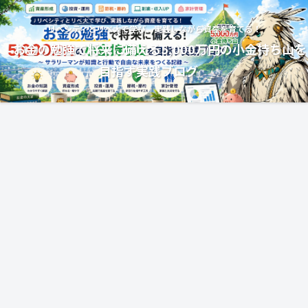
リベシティとリベ大で学び、実践しながら資産を育てる！
お金の勉強で将来に備える5,000万円の小金持ち山を
目指す実践ブログ