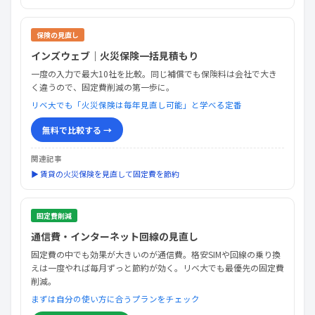
保険の見直し
インズウェブ｜火災保険一括見積もり
一度の入力で最大10社を比較。同じ補償でも保険料は会社で大き
く違うので、固定費削減の第一歩に。
リベ大でも「火災保険は毎年見直し可能」と学べる定番
無料で比較する →
関連記事
▶ 賃貸の火災保険を見直して固定費を節約
固定費削減
通信費・インターネット回線の見直し
固定費の中でも効果が大きいのが通信費。格安SIMや回線の乗り換
えは一度やれば毎月ずっと節約が効く。リベ大でも最優先の固定費
削減。
まずは自分の使い方に合うプランをチェック