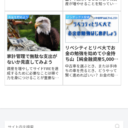
有効なのか？つみたて投資は分
産が増やせることを知っていま
散投資でリスクが少ないみたい
すか？積み立てた金額の累計
つみたて投資でよく言われるド
6,735,000円に対して11,305,539
ルコスト平均法って何？なんで
円の資産残高ですのでおよそ
お金を貯めよう
インデックス投資
一括投資ではなくドルコスト平
400万円以上の運用益として、
均法が投資初...
この画像の日時現在で利...
リベシティとリベ大でお
金の勉強を始めて小金持
家計管理で無駄な支出が
ち山【純金融資産5,000万
ないか見直してみよう
円】にチャレンジしてい
中古車を選ぶとき、または手持
資産を増やしてサイドFIREを達
ます！
ちの車を売るとき、どうやって
成するために必要なことは稼ぐ
賢く進めればいい？ お金の知識
力を身につけることが重要なこ
を学びながら経済的自由を目指
とだということは誰でも思いつ
す「リベシティ」の考え方をベ
くことでしょう。しかし、お金
ースに、MOTA車買取、ガリバ
を貯める・増やす前にまずは今
ー、楽天Car車買取の3つのサー
現在の生活で普段気にしていな
ビスを徹底比較！
かった無駄な出費が無いか？特
にあまり利用...