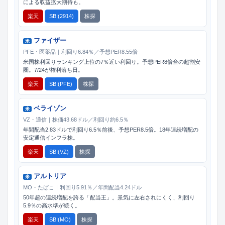
による収益拡大期待も。
楽天
SBI(2914)
株探
ファイザー
米
PFE・医薬品｜利回り6.84％／予想PER8.55倍
米国株利回りランキング上位の7％近い利回り。予想PER8倍台の超割安
圏。7/24が権利落ち日。
楽天
SBI(PFE)
株探
ベライゾン
米
VZ・通信｜株価43.68ドル／利回り約6.5％
年間配当2.83ドルで利回り6.5％前後、予想PER8.5倍。18年連続増配の
安定通信インフラ株。
楽天
SBI(VZ)
株探
アルトリア
米
MO・たばこ｜利回り5.91％／年間配当4.24ドル
50年超の連続増配を誇る「配当王」。景気に左右されにくく、利回り
5.9％の高水準が続く。
楽天
SBI(MO)
株探