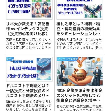
て投資枠の違いを簡単に説明し
ます。リベ大から学んだ新NISA
のポ...
リベ大が教える！高配当
複利効果とは？複利・積
株 vs インデックス投資
立・長期投資の相乗効果
【投資初心者向け比較】
をシミュレーションして
みよう
高配当株投資って何かメリット
複利の力は偉大だ！とは言った
あるの？高配当株ってインデッ
ものの言葉で説明してもイメー
クス投資と同じじゃないの？な
ジ付きにくいでしょうし、そも
どの疑問をお持ちの方に、今回
そも複利とは？複利効果って
は高配当株投資とインデックス
何？利子にも利子がつくってど
投資について今回はその違いに
ういうこと？新NISAのつみたて
401k
インデックス投資
ついて解説していきます。高配
投資でも複利って効いてるの？
当株投資とインデックス投資の
結局、毎月いくら投資すると10
違いについてリベ...
年・20年後...
ドルコスト平均法とは？
401k 企業型確定拠出年金
一括投資と分散投資のド
のメリットを理解して老
ルコスト平均法のメリッ
後資金と退職金を増やし
ト・デメリットとは？
新NISAでつみたて投資をすると
ていきましょう
資産を増やせるとは噂で聞いて
あなたは401k企業型拠出年金を
いるけど、なぜつみたて投資が
上手く活用するとこのように資