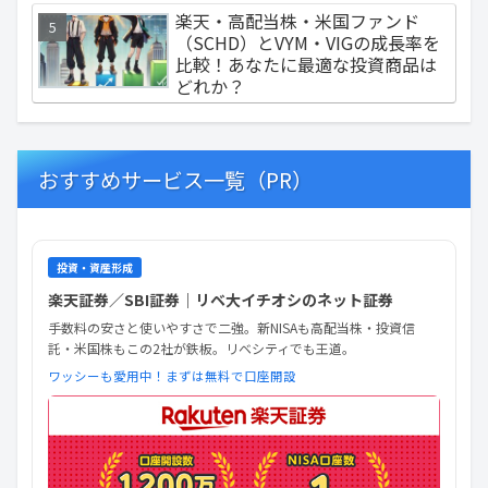
楽天・高配当株・米国ファンド
（SCHD）とVYM・VIGの成長率を
比較！あなたに最適な投資商品は
どれか？
おすすめサービス一覧（PR）
投資・資産形成
楽天証券／SBI証券｜リベ大イチオシのネット証券
手数料の安さと使いやすさで二強。新NISAも高配当株・投資信
託・米国株もこの2社が鉄板。リベシティでも王道。
ワッシーも愛用中！まずは無料で口座開設