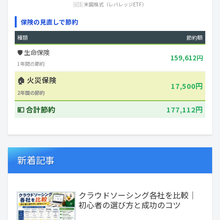
🇺🇸 米国株式（レバレッジETF）
保険の見直しで節約
種類
節約額
🛡️ 生命保険
159,612円
1年間の節約
🏠 火災保険
17,500円
2年間の節約
💴 合計節約
177,112円
新着記事
クラウドソーシング各社を比較｜
初心者の選び方と成功のコツ