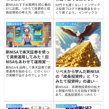
リベシティ式の考え方
新NISAおすすめ銘柄を初心者向
50代でも遅くない！インデック
けに比較。つみたて投資枠と成
ス投資ブログで老後資金をゆっ
長投資枠の考え方、選び方、注
くり育てよう.。インデックス投
意点をわかりやすく整理。
資は株価の暴落や乱高下などに
関係なく始められる堅実な資産
形成術。このブログでは、50代
高配当株投資
インデックス投資
のインデックス投資実践ブログ
として、初心者でも安心して実
践できる積立の方法と、株価が
下落している今こそ知っておき
たい「正しい行動」を解説しま
す。
新NISAで楽天証券を使っ
て資産運用してみた！旧
NISAもあわせて運用実績
をブログで公開
新NISAを活用して楽天証券で資
リベ大から学んだ新NISA
産運用を始めると、どのくらい
の実績が出せるのでしょうか？
の「成長投資枠」と「つ
多くの方が気になっていると思
みたて投資枠」の違いと
いますが、今回は私自身の新
おすすめ投資信託の商
NISAの運用結果をブログで公開
新NISAは、非課税投資枠の拡大
品・銘柄とは？
します。新NISAの前の制度であ
と制度の恒久化を目指す制度で
る【旧NISA】の時代からの運用
あり、成長投資枠とつみたて投
実績もあわせて見ていただけた
資枠の2つの枠が設けられてい
ら幸いです。
ます。新NISAの抑えるべきポイ
ントととも成長投資枠とつみた
高配当株投資
インデックス投資